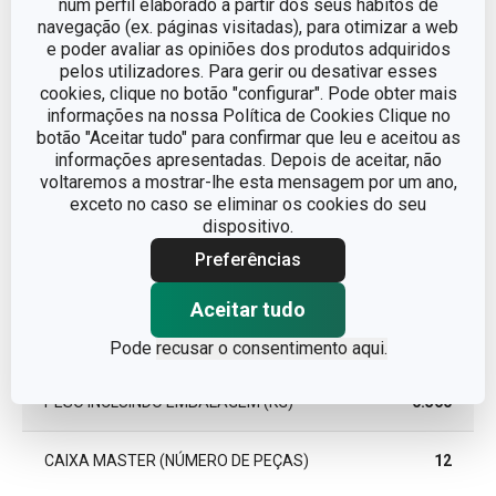
num perfil elaborado a partir dos seus hábitos de
LINHA DE PRODUTO
ProfiMATE
navegação (ex. páginas visitadas), para otimizar a web
e poder avaliar as opiniões dos produtos adquiridos
pelos utilizadores. Para gerir ou desativar esses
EAN
8595028407631
cookies, clique no botão "configurar". Pode obter mais
informações na nossa Política de Cookies Clique no
botão "Aceitar tudo" para confirmar que leu e aceitou as
informações apresentadas. Depois de aceitar, não
Pacote
voltaremos a mostrar-lhe esta mensagem por um ano,
exceto no caso se eliminar os cookies do seu
dispositivo.
LARGURA (CM)
5.600
Preferências
ALTURA (CM)
25.600
Aceitar tudo
COMPRIMENTO (CM)
10.200
Pode
recusar o consentimento aqui.
PESO INCLUINDO EMBALAGEM (KG)
0.560
CAIXA MASTER (NÚMERO DE PEÇAS)
12