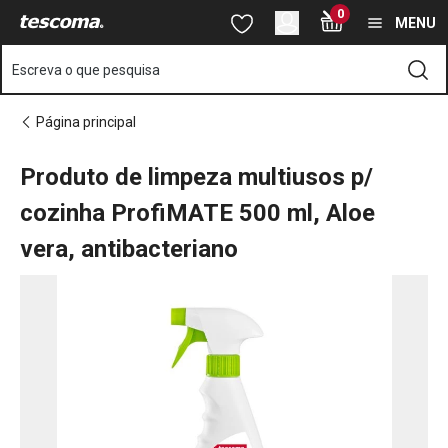
Está na página Produto de limpeza multiusos p/ cozinha ProfiMA
0
Saltar para o conteúdo principal
Saltar para a navegação
Saltar para a pesquisa
MENU
Escreva o que pesquisa
Página principal
Produto de limpeza multiusos p/
cozinha ProfiMATE 500 ml, Aloe
vera, antibacteriano