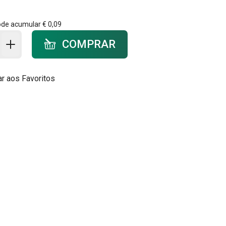
ode acumular
€ 0,09
ar ao carrinho - quantidade
COMPRAR
ar aos Favoritos