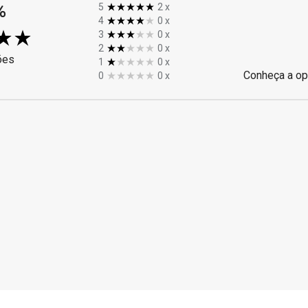
%
5
2
x
4
0
x
3
0
x
2
0
x
ões
1
0
x
Conheça a op
0
0
x