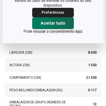
exceto no caso se eliminar os cookies do seu
dispositivo.
EAN
8595028425291
Preferências
GARANTIA (EM
3
Aceitar tudo
ANOS)
Pode
recusar o consentimento aqui.
Pacote
LARGURA (CM)
8.500
ALTURA (CM)
1.500
COMPRIMENTO (CM)
21.500
PESO INCLUINDO EMBALAGEM (KG)
0.117
EMBALAGEM DE GRUPO (NÚMERO DE
12