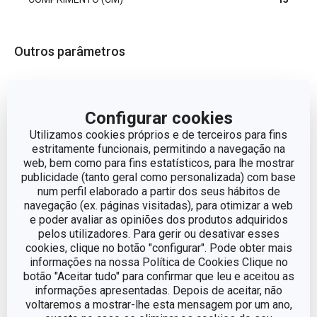
Outros parâmetros
Processamento de fruta ou
CATEGORIA
legumes
Configurar cookies
Utilizamos cookies próprios e de terceiros para fins
LINHA DE PRODUTO
PRESTO
estritamente funcionais, permitindo a navegação na
web, bem como para fins estatísticos, para lhe mostrar
publicidade (tanto geral como personalizada) com base
MATERIAL
Metal
num perfil elaborado a partir dos seus hábitos de
navegação (ex. páginas visitadas), para otimizar a web
TIPO
quebra-nozes
e poder avaliar as opiniões dos produtos adquiridos
pelos utilizadores. Para gerir ou desativar esses
cookies, clique no botão "configurar". Pode obter mais
CORES
Metalizado
informações na nossa Política de Cookies Clique no
botão "Aceitar tudo" para confirmar que leu e aceitou as
informações apresentadas. Depois de aceitar, não
MÁQUINA DE LAVAR
Sim
LOUÇA
voltaremos a mostrar-lhe esta mensagem por um ano,