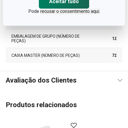
Aceitar tudo
COMPRIMENTO (CM)
28.100
Pode
recusar o consentimento aqui.
PESO INCLUINDO EMBALAGEM (KG)
0.157
EMBALAGEM DE GRUPO (NÚMERO DE
12
PEÇAS)
CAIXA MASTER (NÚMERO DE PEÇAS)
72
Avaliação dos Clientes
Produtos relacionados
80
%
5
0
x
4
1
x
3
0
x
2
0
x