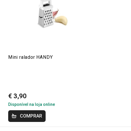
1 avaliações
1
0
x
0
0
x
Conheça a opinião dos nossos clientes.
20/1/2018 18:38
Anonym
Mini ralador HANDY
€ 3,90
Disponível na loja online
COMPRAR