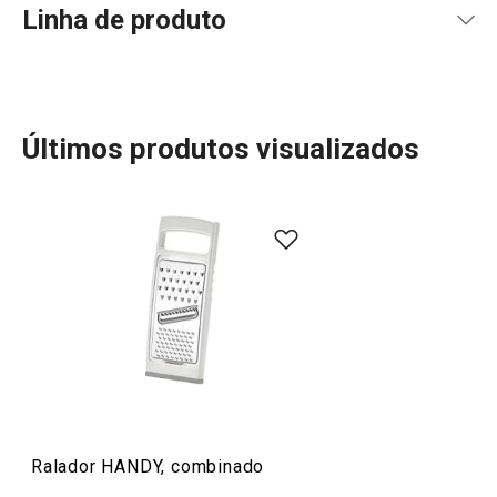
Linha de produto
Últimos produtos visualizados
Se gosta de cozinhar, vai-se sentir em casa com a linha
HANDY! Descubra utensílios desenhados para tornar o
trabalho na cozinha mais prático e divertido. Desde
fatiadores de cebola e batatas fritas a moedores,
raladores e uma variedade de utensílios inteligentes,
cada produto HANDY é pensado para facilitar o seu dia a
dia. Com a linha HANDY, também encontra acessórios
versáteis que sempre trazem uma ideia extra para
transformar as suas receitas e a sua rotina na cozinha.
Ralador HANDY, combinado