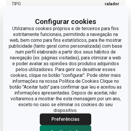
TIPO
ralador
CORES
Metalizado
Configurar cookies
Utilizamos cookies próprios e de terceiros para fins
estritamente funcionais, permitindo a navegação na
MÁQUINA DE LAVAR
Sim
LOUÇA
web, bem como para fins estatísticos, para lhe mostrar
publicidade (tanto geral como personalizada) com base
num perfil elaborado a partir dos seus hábitos de
EAN
8595028429541
navegação (ex. páginas visitadas), para otimizar a web
e poder avaliar as opiniões dos produtos adquiridos
pelos utilizadores. Para gerir ou desativar esses
GARANTIA (EM ANOS)
3
cookies, clique no botão "configurar". Pode obter mais
informações na nossa Política de Cookies Clique no
botão "Aceitar tudo" para confirmar que leu e aceitou as
Pacote
informações apresentadas. Depois de aceitar, não
voltaremos a mostrar-lhe esta mensagem por um ano,
exceto no caso se eliminar os cookies do seu
LARGURA (CM)
11.500
dispositivo.
Preferências
ALTURA (CM)
2.300