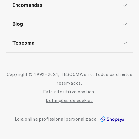
Proteção de informações pessoais
Encomendas
Centro de Arbitragem
Termos e Condições
Blog
Livro de Reclamações
TESCOMA Club
Notícias
Tescoma
Perguntas Frequentes
Receitas
Sobre nós
Truques e Dicas
Serviço Pós-Venda
Copyright © 1992–2021, TESCOMA s.r.o. Todos os direitos
Portes grátis
Portes grátis
Profissionais
reservados.
Descaroçador de cerejas
Cortador de cub
Este site utiliza cookies.
2 lâminas
Contactos
Definições de cookies
-10% Novos Subscritores
Loja online profissional personalizada
€ 36,90
€ 39,90
Disponível na loja online
Disponível na loja o