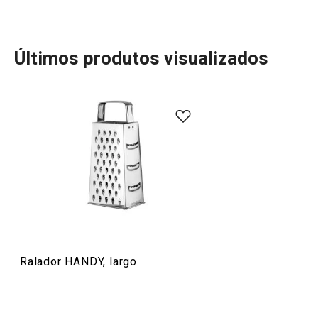
Últimos produtos visualizados
Se gosta de cozinhar, vai-se sentir em casa com a linha
HANDY! Descubra utensílios desenhados para tornar o
trabalho na cozinha mais prático e divertido. Desde
fatiadores de cebola e batatas fritas a moedores,
raladores e uma variedade de utensílios inteligentes,
cada produto HANDY é pensado para facilitar o seu dia a
dia. Com a linha HANDY, também encontra acessórios
versáteis que sempre trazem uma ideia extra para
transformar as suas receitas e a sua rotina na cozinha.
Ralador HANDY, largo
Mais Vendidos