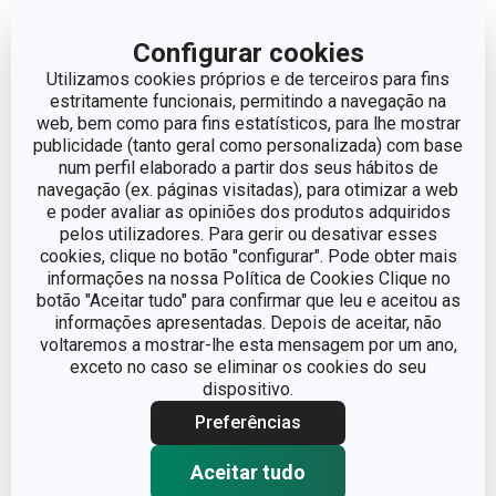
CORES
Metalizado
Configurar cookies
MÁQUINA DE LAVAR
Utilizamos cookies próprios e de terceiros para fins
Sim
LOUÇA
estritamente funcionais, permitindo a navegação na
web, bem como para fins estatísticos, para lhe mostrar
publicidade (tanto geral como personalizada) com base
EAN
8595028429503
num perfil elaborado a partir dos seus hábitos de
navegação (ex. páginas visitadas), para otimizar a web
GARANTIA (EM ANOS)
3
e poder avaliar as opiniões dos produtos adquiridos
pelos utilizadores. Para gerir ou desativar esses
cookies, clique no botão "configurar". Pode obter mais
informações na nossa Política de Cookies Clique no
Pacote
botão "Aceitar tudo" para confirmar que leu e aceitou as
informações apresentadas. Depois de aceitar, não
voltaremos a mostrar-lhe esta mensagem por um ano,
LARGURA (CM)
8.100
exceto no caso se eliminar os cookies do seu
dispositivo.
ALTURA (CM)
23.500
Preferências
COMPRIMENTO (CM)
11.000
Aceitar tudo