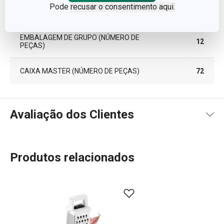
Pode
recusar o consentimento aqui.
PESO INCLUINDO EMBALAGEM (KG)
0.183
EMBALAGEM DE GRUPO (NÚMERO DE
12
PEÇAS)
CAIXA MASTER (NÚMERO DE PEÇAS)
72
Avaliação dos Clientes
Produtos relacionados
100
%
5
3
x
4
0
x
3
0
x
2
0
x
3 avaliações
1
0
x
0
0
x