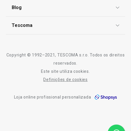
Termos e Condições
Blog
Livro de Reclamações
TESCOMA Club
Notícias
Tescoma
Perguntas Frequentes
Receitas
Sobre nós
Truques e Dicas
Serviço Pós-Venda
Copyright © 1992–2021, TESCOMA s.r.o. Todos os direitos
Portes grátis
Portes grátis
Profissionais
reservados.
Descaroçador de cerejas
Cortador de cub
Este site utiliza cookies.
2 lâminas
Contactos
Definições de cookies
-10% Novos Subscritores
Loja online profissional personalizada
€ 36,90
€ 39,90
Disponível na loja online
Disponível na loja o
COMPRAR
COMPRAR