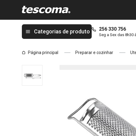
Está na página Ralador semicircular PRESTO
256 330 756
Categorias de produto
Seg a Sex das 8h30 
Página principal
Preparar e cozinhar
Ute