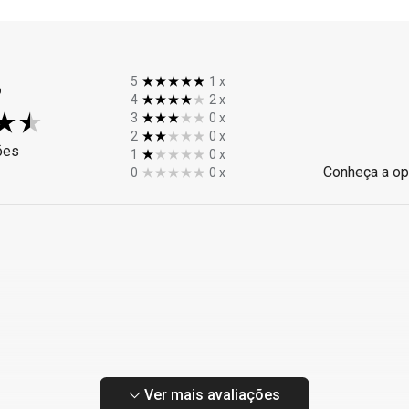
%
5
1
x
4
2
x
3
0
x
2
0
x
ões
1
0
x
Conheça a op
0
0
x
Ver mais avaliações