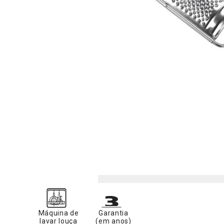
Máquina de
Garantia
lavar louça
(em anos)