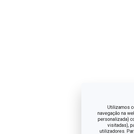
Utilizamos c
navegação na web,
personalizada) c
visitadas), 
utilizadores. Pa