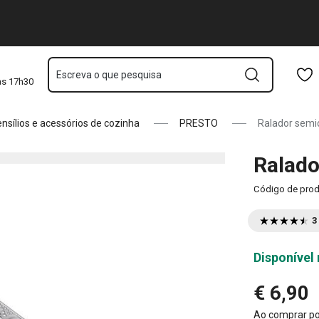
Saltar para o conteúdo principal
Saltar para a navegação
Saltar para a pesquisa
Escreva o que pesquisa
às 17h30
nsílios e acessórios de cozinha
PRESTO
Ralador semi
Ralado
Código de pro
3
Disponível 
€ 6,90
Ao comprar p