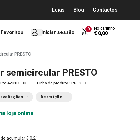
Lojas
Blog
Contactos
No carrinho
0
Favoritos
Iniciar sessão
€ 0,00
circular PRESTO
r semicircular PRESTO
duto
420183.00
Linha de produto :
PRESTO
 avaliações
Descrição
na loja online
ode acumular
€ 0,21