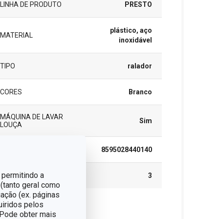
LINHA DE PRODUTO
PRESTO
plástico, aço
MATERIAL
inoxidável
TIPO
ralador
CORES
Branco
MÁQUINA DE LAVAR
Sim
LOUÇA
EAN
8595028440140
 permitindo a
GARANTIA (EM ANOS)
3
 (tanto geral como
ação (ex. páginas
uiridos pelos
cote
. Pode obter mais