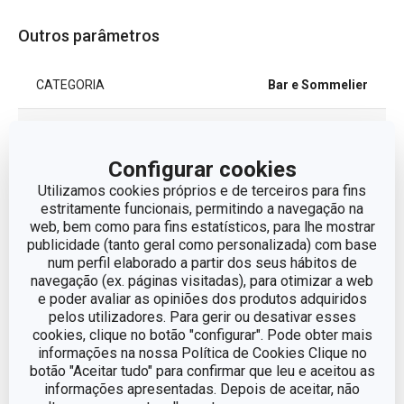
Outros parâmetros
CATEGORIA
Bar e Sommelier
LINHA DE PRODUTO
PRESTO
Configurar cookies
MATERIAL
Silicone
Utilizamos cookies próprios e de terceiros para fins
estritamente funcionais, permitindo a navegação na
web, bem como para fins estatísticos, para lhe mostrar
TIPO
tampa
publicidade (tanto geral como personalizada) com base
num perfil elaborado a partir dos seus hábitos de
MÁQUINA DE LAVAR LOUÇA
Sim
navegação (ex. páginas visitadas), para otimizar a web
e poder avaliar as opiniões dos produtos adquiridos
pelos utilizadores. Para gerir ou desativar esses
EAN
8595028491128
cookies, clique no botão "configurar". Pode obter mais
informações na nossa Política de Cookies Clique no
botão "Aceitar tudo" para confirmar que leu e aceitou as
GARANTIA (EM ANOS)
3
informações apresentadas. Depois de aceitar, não