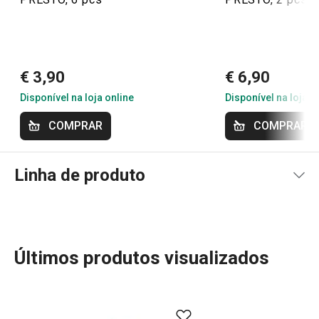
28/9/2022 00:54
Anonym
€ 3,90
€ 6,90
Disponível na loja online
Disponível na loja o
COMPRAR
COMPRAR
Linha de produto
Últimos produtos visualizados
A linha PRESTO oferece utensílios de cozinha essenciais
e práticos para todos os cozinheiros. Com materiais de