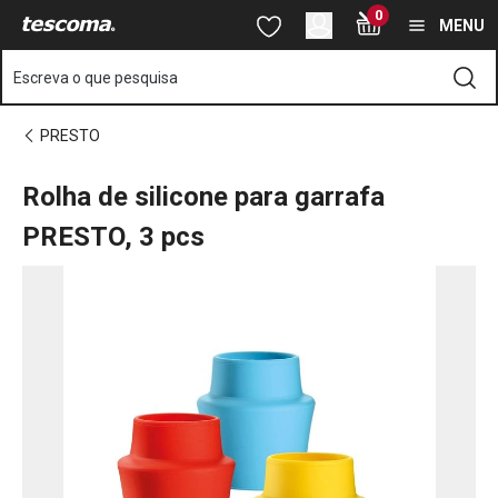
Está na página Rolha de silicone para garrafa PRESTO, 3 pcs
0
Saltar para o conteúdo principal
Saltar para a navegação
Saltar para a pesquisa
MENU
Escreva o que pesquisa
PRESTO
Rolha de silicone para garrafa
PRESTO, 3 pcs