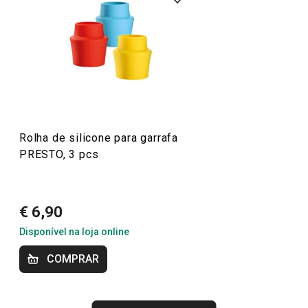
alta qualidade e preços acessíveis, pode encontrar
descascadores, abridores, raladores, espátulas, pinças,
facas e muitos outros acessórios que tornam o seu
trabalho na cozinha mais fácil e eficiente. Ideal para
iniciantes ou cozinheiros experientes, os utensílios
PRESTO trazem a combinação perfeita de funcionalidade
e acessibilidade.
Rolha de silicone para garrafa
PRESTO, 3 pcs
Sabe melhor quando é feito em casa
€ 6,90
Mais Vendidos
Disponível na loja online
COMPRAR
Preparar e cozinhar