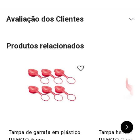
Avaliação dos Clientes
Produtos relacionados
98
%
5
7
x
4
1
x
3
0
x
2
0
x
8 avaliações
1
0
x
0
0
x
Conheça a opinião dos nossos clientes.
8/2/2023 17:43
Anonym
Tampa de garrafa em plástico
Tampa hermética 
PRESTO, 6 pcs
PRESTO, 2 pcs