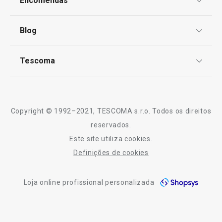
Encomendas
Centro de Arbitragem
Termos e Condições
Blog
Livro de Reclamações
TESCOMA Club
Notícias
Tescoma
Perguntas Frequentes
Utensílio p/ limpar decanter UNO
Termómetro de 
Receitas
VINO
Sobre nós
Truques e Dicas
Serviço Pós-Venda
Copyright © 1992–2021, TESCOMA s.r.o. Todos os direitos
€ 8,90
€ 6,90
Profissionais
reservados.
Disponível na loja online
Disponível na loja o
Este site utiliza cookies.
Contactos
Definições de cookies
COMPRAR
COMPRAR
-10% Novos Subscritores
Loja online profissional personalizada
Todos os produtos da linha UNO VINO