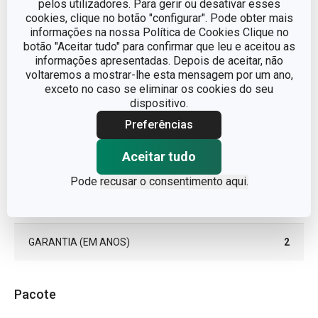
pelos utilizadores. Para gerir ou desativar esses
cookies, clique no botão "configurar". Pode obter mais
plástico, aço
informações na nossa Política de Cookies Clique no
MATERIAL
inoxidável
botão "Aceitar tudo" para confirmar que leu e aceitou as
informações apresentadas. Depois de aceitar, não
voltaremos a mostrar-lhe esta mensagem por um ano,
TIPO
abre latas
exceto no caso se eliminar os cookies do seu
dispositivo.
CORES
Vermelho
Preferências
Aceitar tudo
MÁQUINA DE LAVAR
Não
LOUÇA
Pode
recusar o consentimento aqui.
EAN
8595028404647
GARANTIA (EM ANOS)
2
Pacote