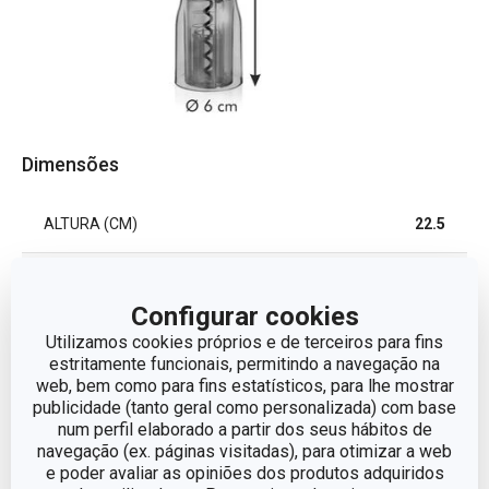
Dimensões
ALTURA (CM)
22.5
DIÂMETRO
6
Configurar cookies
Utilizamos cookies próprios e de terceiros para fins
Outros parâmetros
estritamente funcionais, permitindo a navegação na
web, bem como para fins estatísticos, para lhe mostrar
publicidade (tanto geral como personalizada) com base
CATEGORIA
Bar e Sommelier
num perfil elaborado a partir dos seus hábitos de
navegação (ex. páginas visitadas), para otimizar a web
e poder avaliar as opiniões dos produtos adquiridos
LINHA DE PRODUTO
UNO VINO