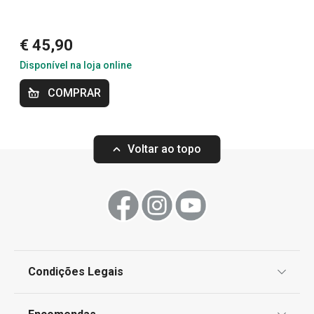
Mais Vendidos
Fenomenal.
€ 45,90
Bebidas
Disponível na loja online
COMPRAR
Utensílios de Cozinha Virais
Especial Dia do Pai
Voltar ao topo
Especial Mundial: A Melhor Equipa para a sua
Cozinha
Condições Legais
Proteção de informações pessoais