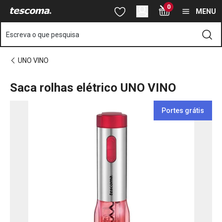
Está na página Saca rolhas elétrico UNO VINO
0
Saltar para o conteúdo principal
Saltar para a navegação
Saltar para a pesquisa
MENU
Escreva o que pesquisa
UNO VINO
Saca rolhas elétrico UNO VINO
Portes grátis