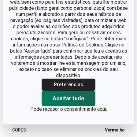
web, bem como para fins estatísticos, para lhe mostrar
publicidade (tanto geral como personalizada) com base
num perfil elaborado a partir dos seus hábitos de
COMPRIMENTO (CM)
13
navegação (ex. páginas visitadas), para otimizar a web
e poder avaliar as opiniões dos produtos adquiridos
pelos utilizadores. Para gerir ou desativar esses
Outros parâmetros
cookies, clique no botão "configurar". Pode obter mais
informações na nossa Política de Cookies Clique no
botão "Aceitar tudo" para confirmar que leu e aceitou as
CATEGORIA
Bar e Sommelier
informações apresentadas. Depois de aceitar, não
voltaremos a mostrar-lhe esta mensagem por um ano,
exceto no caso se eliminar os cookies do seu
LINHA DE
UNO VINO
dispositivo.
PRODUTO
Preferências
plástico, aço inoxidável,
MATERIAL
superfície antiaderente
Aceitar tudo
Pode
recusar o consentimento aqui.
TIPO
abre latas
CORES
Vermelho