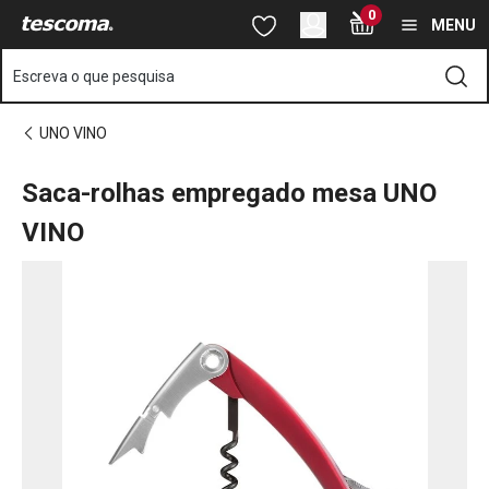
Está na página Saca-rolhas empregado mesa UNO VINO
0
Saltar para o conteúdo principal
Saltar para a navegação
Saltar para a pesquisa
MENU
Escreva o que pesquisa
UNO VINO
Saca-rolhas empregado mesa UNO
VINO