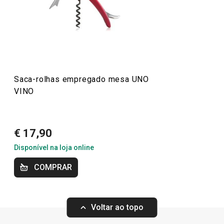
vertedores e arejadores de vinho, todos com um design
sofisticado e funcional. Além disso, encontra soluções
para guardar e conservar vinhos, como garrafeiras e
bombas de vácuo, mantendo a frescura do seu vinho por
mais tempo. Torne a sua adega ainda mais elegante e
funcional com UNO VINO!
Saca-rolhas empregado mesa UNO
VINO
Mais Vendidos
€ 17,90
Bebidas
Disponível na loja online
COMPRAR
Utensílios de Cozinha Virais
Especial Dia do Pai
Voltar ao topo