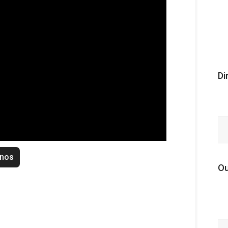
Di
enos
Ou