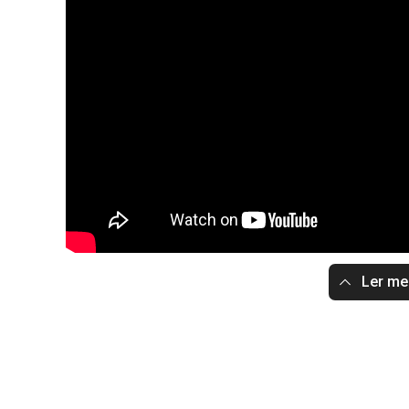
Ler m