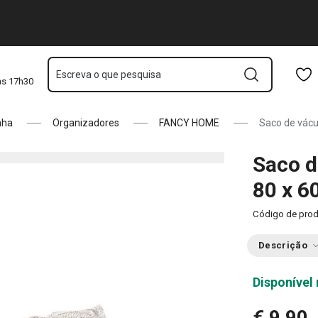
Saltar para o conteúdo principal
Saltar para a navegação
Saltar para a pesquisa
Escreva o que pesquisa
às 17h30
nha
Organizadores
FANCY HOME
Saco de vácu
Saco 
80 x 6
Código de pro
Descrição
Disponível 
€ 9,90