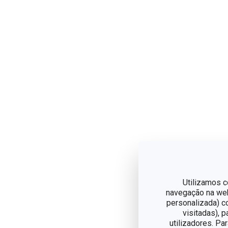
Utilizamos c
navegação na web,
personalizada) c
visitadas), 
utilizadores. Pa