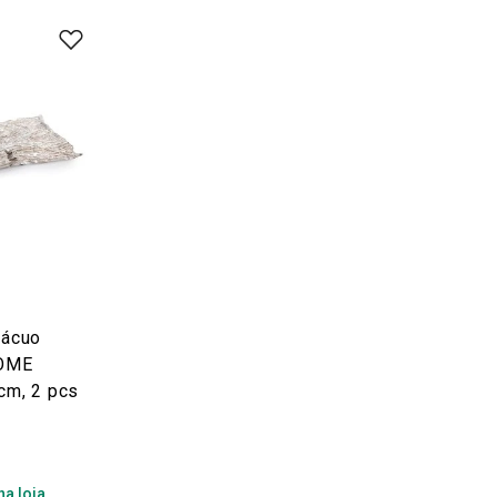
vácuo
OME
cm, 2 pcs
0
na loja