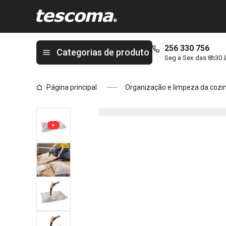
Está na página Saco de vácuo FANCY HOME 80 x 60 cm, 2 pcs
256 330 756
Categorias de produto
Seg a Sex das 8h30 
Página principal
Organização e limpeza da cozi