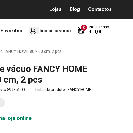
Lojas
Blog
Contactos
No carrinho
0
Favoritos
Iniciar sessão
€ 0,00
o FANCY HOME 80 x 60 cm, 2 pcs
de vácuo FANCY HOME
0 cm, 2 pcs
duto
899851.00
Linha de produto :
FANCY HOME
na loja online