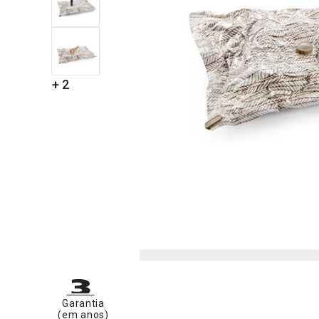
+ 2
Garantia
(em anos)