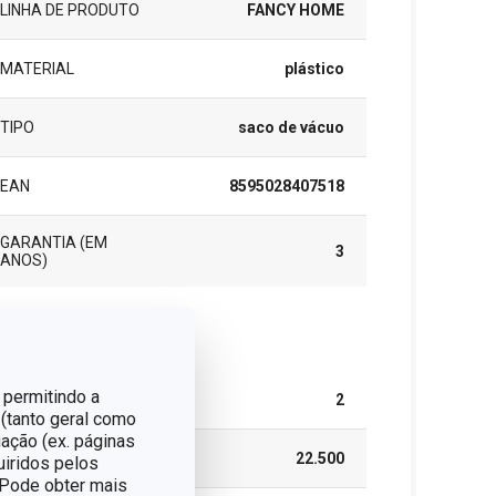
LINHA DE PRODUTO
FANCY HOME
MATERIAL
plástico
TIPO
saco de vácuo
EAN
8595028407518
GARANTIA (EM
3
ANOS)
cote
 permitindo a
PEÇAS DO CONJUNTO
2
 (tanto geral como
ação (ex. páginas
LARGURA (CM)
22.500
uiridos pelos
. Pode obter mais