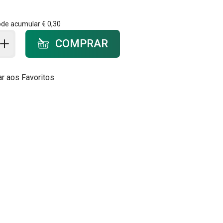
ode acumular
€ 0,30
ar ao carrinho - quantidade
COMPRAR
ar aos Favoritos