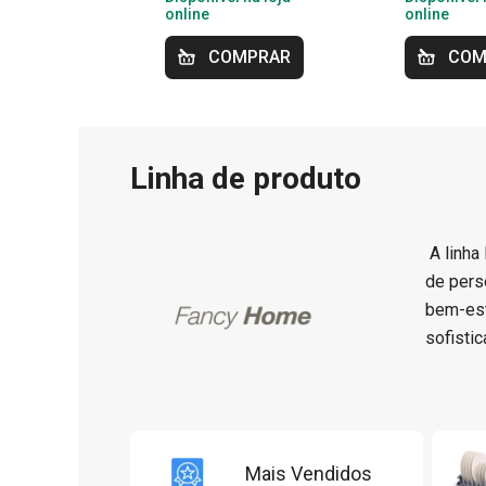
online
online
COMPRAR
COM
Linha de produto
A linha
de pers
bem-est
sofisti
Mais Vendidos