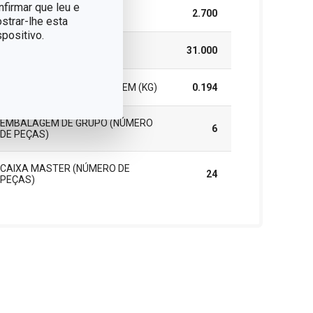
nfirmar que leu e
ALTURA (CM)
2.700
strar-lhe esta
positivo.
COMPRIMENTO (CM)
31.000
PESO INCLUINDO EMBALAGEM (KG)
0.194
EMBALAGEM DE GRUPO (NÚMERO
6
DE PEÇAS)
CAIXA MASTER (NÚMERO DE
24
PEÇAS)