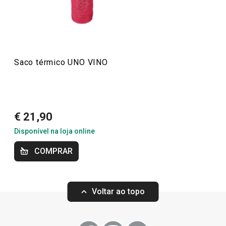
para guardar e conservar vinhos, como garrafeiras e
bombas de vácuo, mantendo a frescura do seu vinho por
mais tempo. Torne a sua adega ainda mais elegante e
funcional com UNO VINO!
Saco térmico UNO VINO
Mais Vendidos
€ 21,90
Bebidas
Disponível na loja online
COMPRAR
Utensílios de Cozinha Virais
Especial Dia do Pai
Voltar ao topo
Especial Mundial: A Melhor Equipa para a sua
Cozinha