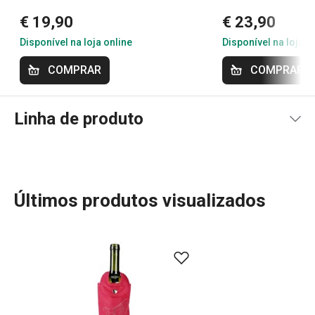
€ 19,90
€ 23,90
Disponível na loja online
Disponível na loja o
COMPRAR
COMPRAR
Linha de produto
Últimos produtos visualizados
A linha UNO VINO é a escolha perfeita para quem valoriza
a experiência do vinho. Oferecendo uma vasta gama de
acessórios, incluindo copos, decanters, saca-rolhas,
vertedores e arejadores de vinho, todos com um design
sofisticado e funcional. Além disso, encontra soluções