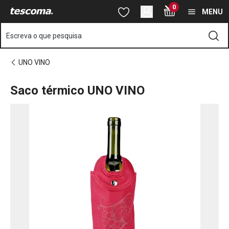
Está na página Saco térmico UNO VINO
0
Saltar para o conteúdo principal
Saltar para a navegação
Saltar para a pesquisa
MENU
Escreva o que pesquisa
UNO VINO
Saco térmico UNO VINO