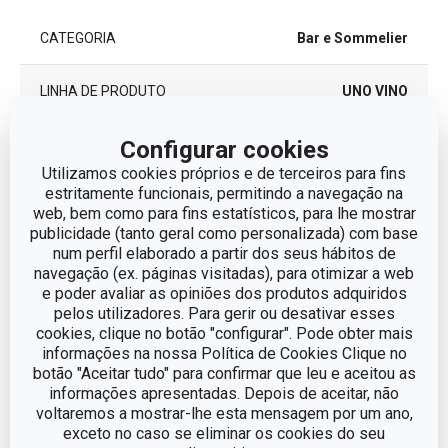
CATEGORIA
Bar e Sommelier
LINHA DE PRODUTO
UNO VINO
Configurar cookies
Tecido sintético, gel de
MATERIAL
refrigeração
Utilizamos cookies próprios e de terceiros para fins
estritamente funcionais, permitindo a navegação na
web, bem como para fins estatísticos, para lhe mostrar
TIPO
Manga refrigeradora
publicidade (tanto geral como personalizada) com base
num perfil elaborado a partir dos seus hábitos de
CORES
Vermelho
navegação (ex. páginas visitadas), para otimizar a web
e poder avaliar as opiniões dos produtos adquiridos
pelos utilizadores. Para gerir ou desativar esses
MÁQUINA DE LAVAR
Não
cookies, clique no botão "configurar". Pode obter mais
LOUÇA
informações na nossa Política de Cookies Clique no
botão "Aceitar tudo" para confirmar que leu e aceitou as
EAN
8595028400656
informações apresentadas. Depois de aceitar, não
voltaremos a mostrar-lhe esta mensagem por um ano,
exceto no caso se eliminar os cookies do seu
GARANTIA (EM
3