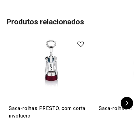
Produtos relacionados
90
%
5
1
x
4
1
x
3
0
x
2
0
x
2 avaliações
1
0
x
0
0
x
Conheça a opinião dos nossos clientes.
2/4/2021 21:31
Anonym
Saca-rolhas PRESTO, com corta
Saca-rolhas UNO
invólucro
8/5/2020 08:39
Anonym