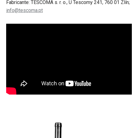
Fabricante: TESCOMA s. r. o., U Tescomy 241, 760 01 Zlín;
info@tescoma.pt