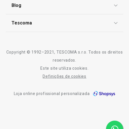
Termos e Condições
Blog
Livro de Reclamações
TESCOMA Club
Notícias
Tescoma
Perguntas Frequentes
Receitas
Sobre nós
Truques e Dicas
Caixa para sanduíche 4FOOD
Caixa para quei
Serviço Pós-Venda
Copyright © 1992–2021, TESCOMA s.r.o. Todos os direitos
Profissionais
reservados.
Este site utiliza cookies.
Contactos
€ 5,90
€ 7,90
Definições de cookies
-10% Novos Subscritores
Disponível na loja online
Disponível na loja o
Loja online profissional personalizada
COMPRAR
COMPRAR
Todos os produtos da linha 4FOOD