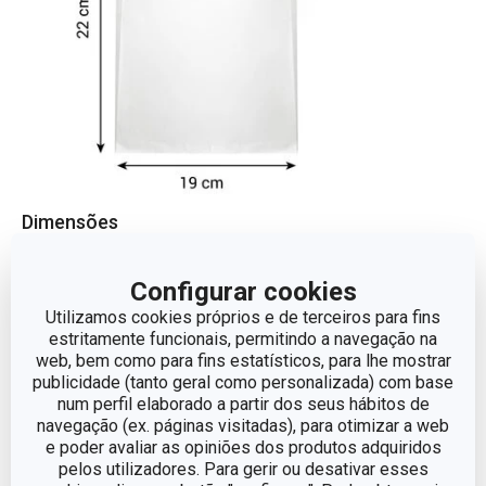
Dimensões
LARGURA (CM)
19
Configurar cookies
Utilizamos cookies próprios e de terceiros para fins
estritamente funcionais, permitindo a navegação na
COMPRIMENTO (CM)
22
web, bem como para fins estatísticos, para lhe mostrar
publicidade (tanto geral como personalizada) com base
num perfil elaborado a partir dos seus hábitos de
Outros parâmetros
navegação (ex. páginas visitadas), para otimizar a web
e poder avaliar as opiniões dos produtos adquiridos
pelos utilizadores. Para gerir ou desativar esses
CATEGORIA
Desenrolar e guardar