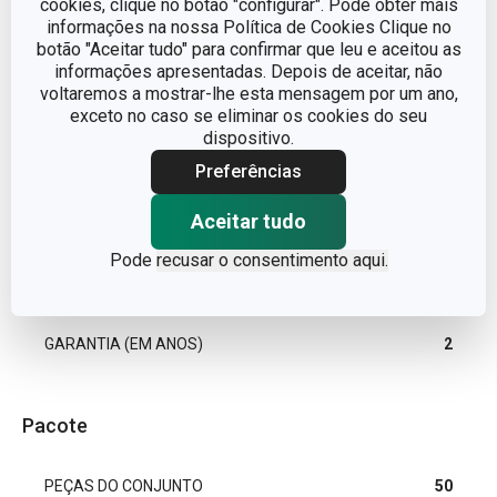
cookies, clique no botão "configurar". Pode obter mais
informações na nossa Política de Cookies Clique no
botão "Aceitar tudo" para confirmar que leu e aceitou as
LINHA DE PRODUTO
4FOOD
informações apresentadas. Depois de aceitar, não
voltaremos a mostrar-lhe esta mensagem por um ano,
MATERIAL
papel
exceto no caso se eliminar os cookies do seu
dispositivo.
TIPO
saco para pão
Preferências
Aceitar tudo
CORES
Branco
Pode
recusar o consentimento aqui.
EAN
8595028409383
GARANTIA (EM ANOS)
2
Pacote
PEÇAS DO CONJUNTO
50