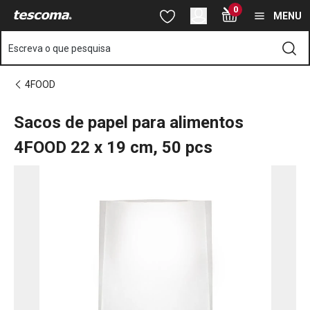
Está na página Sacos de papel para alimentos 4FOOD 22 x 19 c
0
Saltar para o conteúdo principal
Saltar para a navegação
Saltar para a pesquisa
MENU
Escreva o que pesquisa
4FOOD
Sacos de papel para alimentos
4FOOD 22 x 19 cm, 50 pcs