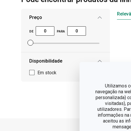
Relevâ
Preço
DE
PARA
Definir filtro de preço mínimo
Definir filtro de preço máximo
Disponibilidade
Em stock
Utilizamos c
navegação na web,
personalizada) c
visitadas), 
utilizadores. Pa
informações na n
aceitou as in
mensagem