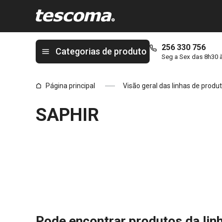
Está na página SAPHIR
256 330 756
Categorias de produto
Seg a Sex das 8h30 
Página principal
Visão geral das linhas de produ
SAPHIR
Pode encontrar produtos da lin