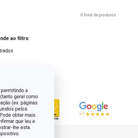
0
Total de produtos
de ao filtro
trados
 permitindo a
 (tanto geral como
ação (ex. páginas
uiridos pelos
. Pode obter mais
nfirmar que leu e
strar-lhe esta
positivo.