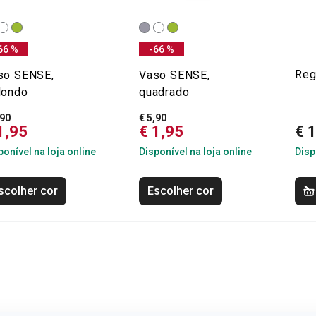
66 %
-66 %
Reg
so SENSE,
Vaso SENSE,
dondo
quadrado
,90
€ 5,90
1,95
€ 1,95
€ 
ponível na loja online
Disponível na loja online
Disp
scolher cor
Escolher cor