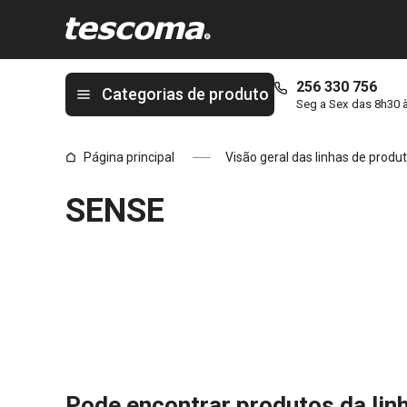
Está na página SENSE
256 330 756
Categorias de produto
Seg a Sex das 8h30 
Página principal
Visão geral das linhas de produ
SENSE
Pode encontrar produtos da lin