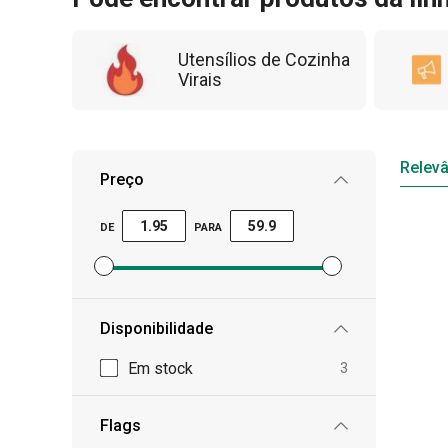
Utensílios de Cozinha
Virais
Relevâ
Preço
DE
PARA
Definir filtro de preço mínimo
Definir filtro de preço máximo
Disponibilidade
Em stock
3
Flags