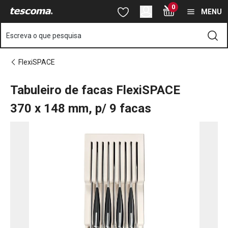
Está na página Tabuleiro de facas FlexiSPACE 370 x 148 mm, p/
0
Saltar para o conteúdo principal
Saltar para a navegação
Saltar para a pesquisa
MENU
Escreva o que pesquisa
FlexiSPACE
Tabuleiro de facas FlexiSPACE
370 x 148 mm, p/ 9 facas