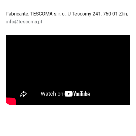
Fabricante: TESCOMA s. r. o., U Tescomy 241, 760 01 Zlín;
info@tescoma.pt