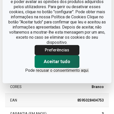
COMPRIMENTO (CM)
37
e poder avaliar as opiniões dos produtos adquiridos
pelos utilizadores. Para gerir ou desativar esses
cookies, clique no botão "configurar". Pode obter mais
informações na nossa Política de Cookies Clique no
Outros parâmetros
botão "Aceitar tudo" para confirmar que leu e aceitou as
informações apresentadas. Depois de aceitar, não
voltaremos a mostrar-lhe esta mensagem por um ano,
CATEGORIA
organização da cozinha
exceto no caso se eliminar os cookies do seu
dispositivo.
LINHA DE PRODUTO
FlexiSPACE
Preferências
MATERIAL
plástico
Aceitar tudo
Pode
recusar o consentimento aqui.
TIPO
organizador
CORES
Branco
EAN
8595028404753
GARANTIA (EM ANOS)
3