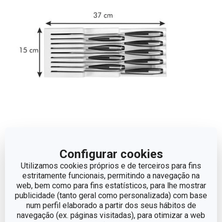
Dimensões
Configurar cookies
Utilizamos cookies próprios e de terceiros para fins
ALTURA (CM)
6.5
estritamente funcionais, permitindo a navegação na
web, bem como para fins estatísticos, para lhe mostrar
publicidade (tanto geral como personalizada) com base
LARGURA (CM)
14.8
num perfil elaborado a partir dos seus hábitos de
navegação (ex. páginas visitadas), para otimizar a web