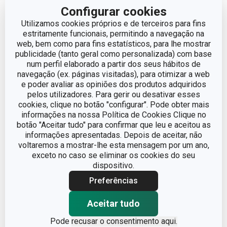
Configurar cookies
Utilizamos cookies próprios e de terceiros para fins
LINHA DE PRODUTO
FlexiSPACE
estritamente funcionais, permitindo a navegação na
web, bem como para fins estatísticos, para lhe mostrar
MATERIAL
plástico
publicidade (tanto geral como personalizada) com base
num perfil elaborado a partir dos seus hábitos de
navegação (ex. páginas visitadas), para otimizar a web
TIPO
organizador
e poder avaliar as opiniões dos produtos adquiridos
pelos utilizadores. Para gerir ou desativar esses
cookies, clique no botão "configurar". Pode obter mais
CORES
Branco
informações na nossa Política de Cookies Clique no
botão "Aceitar tudo" para confirmar que leu e aceitou as
EAN
8595028488890
informações apresentadas. Depois de aceitar, não
voltaremos a mostrar-lhe esta mensagem por um ano,
exceto no caso se eliminar os cookies do seu
GARANTIA (EM ANOS)
3
dispositivo.
Preferências
Pacote
Aceitar tudo
Pode
recusar o consentimento aqui.
LARGURA (CM)
4.900