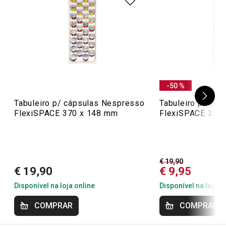
25 avaliações
1
0
x
0
0
x
Conheça a opinião dos nossos clientes.
10/3/2023 16:20
-50 %
Anonym
Tabuleiro p/ cápsulas Nespresso
Tabuleiro p/ saq
FlexiSPACE 370 x 148 mm
FlexiSPACE 370
16/1/2023 12:30
César F.
€ 19,90
€ 19,90
€ 9,95
Disponível na loja online
Disponível na loja o
COMPRAR
COMPRAR