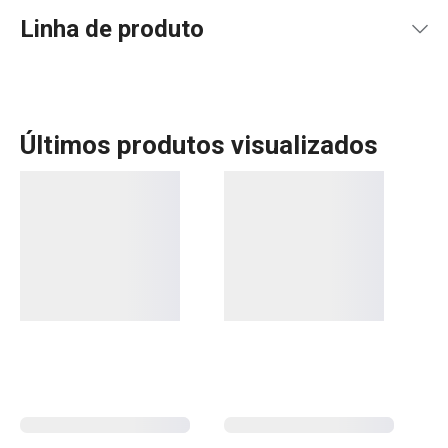
Linha de produto
Últimos produtos visualizados
Transforme a organização da sua cozinha com a linha
FlexiSPACE, os ajudantes discretos que fazem toda a
diferença. Desde tabuleiros para gavetas que mantêm os
utensílios arrumados até suportes suspensos para
pratos, tampas e acessórios, cada pormenor foi pensado
para otimizar o seu espaço. A coleção inclui tapetes de
proteção, caixas para frigorífico e congelador, suportes
suspensos para portas e gadgets criativos, como
suportes para copos de vinho, para garrafas e latas e uma
prática caixa de pão.