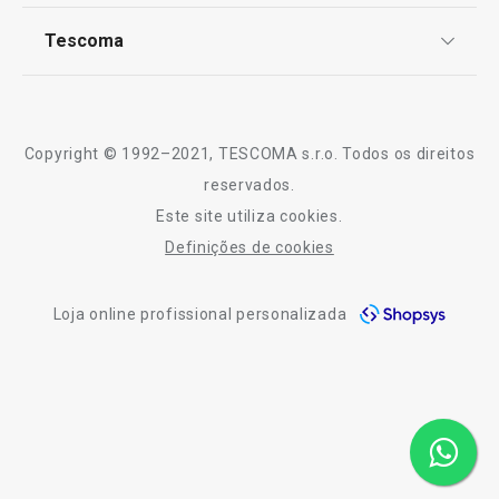
TESCOMA Club
FlexiSPACE
370 x 74 mm
Notícias
Tescoma
Perguntas Frequentes
Receitas
Sobre nós
€ 9,90
Truques e Dicas
€ 11,90
Serviço Pós-Venda
Disponível na loja online
Disponível na loja o
Copyright © 1992–2021, TESCOMA s.r.o. Todos os direitos
Profissionais
reservados.
COMPRAR
COMPRAR
Este site utiliza cookies.
Contactos
Definições de cookies
-10% Novos Subscritores
Todos os produtos da linha FlexiSPACE
Loja online profissional personalizada