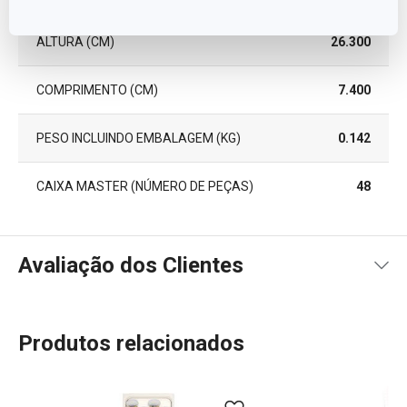
ALTURA (CM)
26.300
COMPRIMENTO (CM)
7.400
PESO INCLUINDO EMBALAGEM (KG)
0.142
CAIXA MASTER (NÚMERO DE PEÇAS)
48
Avaliação dos Clientes
Produtos relacionados
99
%
5
24
x
4
1
x
3
0
x
2
0
x