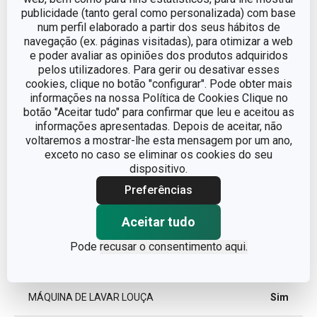
ADEQUADO PARA
Sim
publicidade (tanto geral como personalizada) com base
FRIGORÍFICO
num perfil elaborado a partir dos seus hábitos de
navegação (ex. páginas visitadas), para otimizar a web
ADEQUADO PARA
Sim
e poder avaliar as opiniões dos produtos adquiridos
MICROONDAS
pelos utilizadores. Para gerir ou desativar esses
cookies, clique no botão "configurar". Pode obter mais
acessório para
informações na nossa Política de Cookies Clique no
CATEGORIA
servir
botão "Aceitar tudo" para confirmar que leu e aceitou as
informações apresentadas. Depois de aceitar, não
voltaremos a mostrar-lhe esta mensagem por um ano,
LINHA DE PRODUTO
GUSTITO
exceto no caso se eliminar os cookies do seu
dispositivo.
MATERIAL
porcelana
Preferências
Aceitar tudo
TIPO
recipiente
Pode
recusar o consentimento aqui.
CORES
Branco
MÁQUINA DE LAVAR LOUÇA
Sim