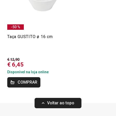
Mesa
OUTLET
-50 %
Taça GUSTITO ø 16 cm
€ 12,90
€ 6,45
Disponível na loja online
COMPRAR
Portes grátis
Voltar ao topo
Fruteiro c/ 3 pratos e suporte
Caneca GUSTITO
GUSTITO