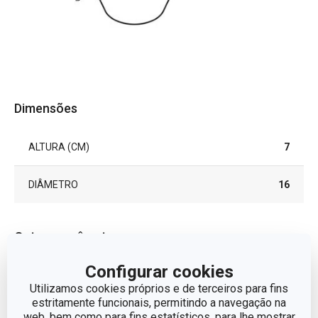
Dimensões
ALTURA (CM)
7
DIÂMETRO
16
Outros parâmetros
Configurar cookies
ADEQUADO PARA
Sim
CONGELADOR
Utilizamos cookies próprios e de terceiros para fins
estritamente funcionais, permitindo a navegação na
web, bem como para fins estatísticos, para lhe mostrar