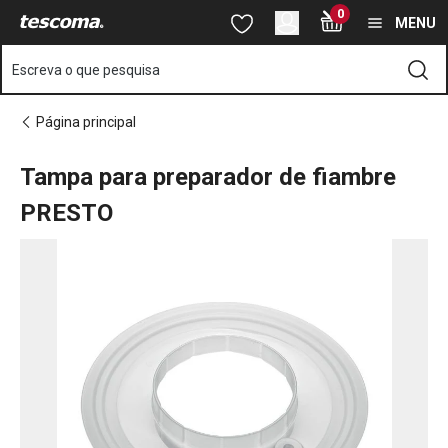
Está na página Tampa para preparador de fiambre PRESTO
0
Saltar para o conteúdo principal
Saltar para a navegação
Saltar para a pesquisa
MENU
Escreva o que pesquisa
Página principal
Tampa para preparador de fiambre
PRESTO