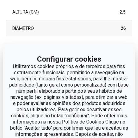
ALTURA (CM)
2.5
DIÂMETRO
26
Outros parâmetros
Configurar cookies
Utilizamos cookies próprios e de terceiros para fins
CATEGORIA
Comida feita em casa
estritamente funcionais, permitindo a navegação na
web, bem como para fins estatísticos, para lhe mostrar
LINHA DE PRODUTO
PRESTO
publicidade (tanto geral como personalizada) com base
num perfil elaborado a partir dos seus hábitos de
navegação (ex. páginas visitadas), para otimizar a web
MATERIAL
plástico
e poder avaliar as opiniões dos produtos adquiridos
pelos utilizadores. Para gerir ou desativar esses
cookies, clique no botão "configurar". Pode obter mais
TIPO
fiambre caseiro
informações na nossa Política de Cookies Clique no
botão "Aceitar tudo" para confirmar que leu e aceitou as
MÁQUINA DE LAVAR LOUÇA
Sim
informações apresentadas. Depois de aceitar, não