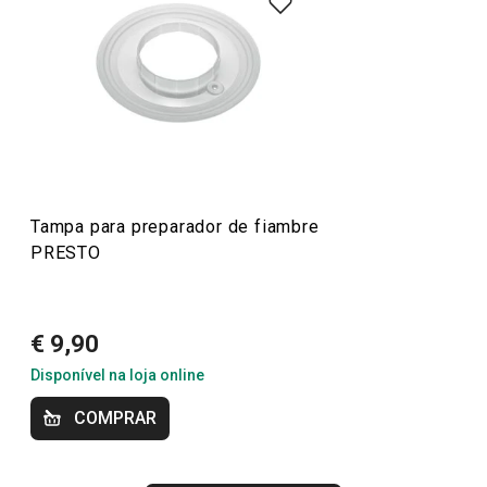
e práticos para todos os cozinheiros. Com materiais de
alta qualidade e preços acessíveis, pode encontrar
descascadores, abridores, raladores, espátulas, pinças,
facas e muitos outros acessórios que tornam o seu
trabalho na cozinha mais fácil e eficiente. Ideal para
iniciantes ou cozinheiros experientes, os utensílios
PRESTO trazem a combinação perfeita de funcionalidade
e acessibilidade.
Tampa para preparador de fiambre
PRESTO
Sabe melhor quando é feito em casa
€ 9,90
Mais Vendidos
Disponível na loja online
COMPRAR
Preparar e cozinhar