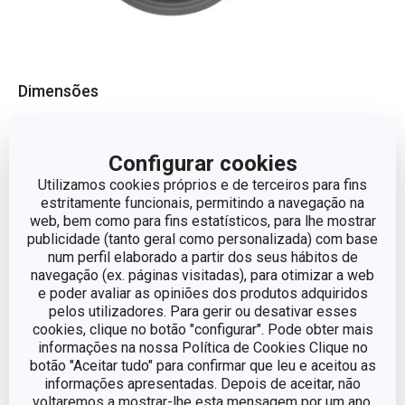
Dimensões
ALTURA (CM)
6
Configurar cookies
Utilizamos cookies próprios e de terceiros para fins
DIÂMETRO
33.5
estritamente funcionais, permitindo a navegação na
web, bem como para fins estatísticos, para lhe mostrar
publicidade (tanto geral como personalizada) com base
Outros parâmetros
num perfil elaborado a partir dos seus hábitos de
navegação (ex. páginas visitadas), para otimizar a web
e poder avaliar as opiniões dos produtos adquiridos
ADEQUADO PARA FORNO
Sim
pelos utilizadores. Para gerir ou desativar esses
cookies, clique no botão "configurar". Pode obter mais
informações na nossa Política de Cookies Clique no
CATEGORIA
tampa
botão "Aceitar tudo" para confirmar que leu e aceitou as
informações apresentadas. Depois de aceitar, não
DETALHES
Universal
voltaremos a mostrar-lhe esta mensagem por um ano,