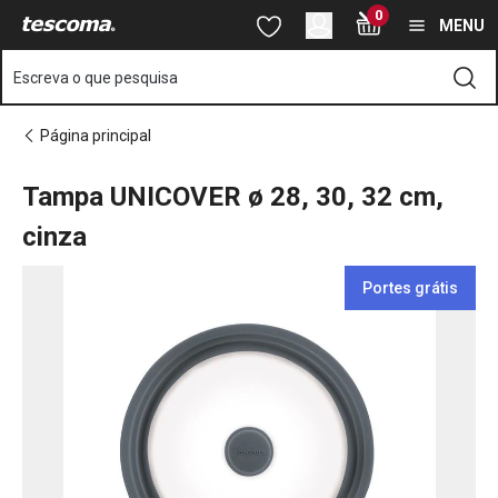
Está na página Tampa UNICOVER ø 28, 30, 32 cm, cinza
0
Saltar para o conteúdo principal
Saltar para a navegação
Saltar para a pesquisa
MENU
Escreva o que pesquisa
Página principal
Tampa UNICOVER ø 28, 30, 32 cm,
cinza
Portes grátis