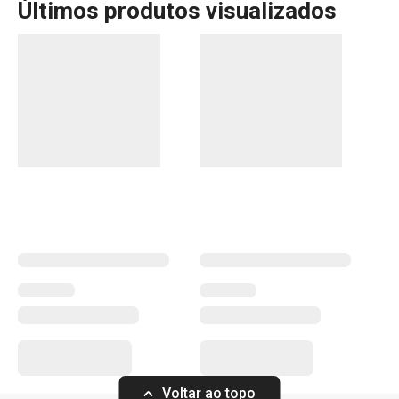
Últimos produtos visualizados
A linha UNICOVER da Tescoma oferece tampas de vidro
borossilicato duráveis, ideais para todos os tipos de
panelas ou frigideiras. Com pegas em silicone
resistentes ao calor, essas tampas podem suportar
temperaturas de até 230°C e são compatíveis com
diversas linhas de panelas Tescoma. Além disso, são
perfeitas para uso tanto no fogão quanto no forno.
Versatilidade e resistência fazem da linha UNICOVER uma
escolha prática para facilitar o seu dia a dia na cozinha.
Mais Vendidos
Cozinhar
Voltar ao topo