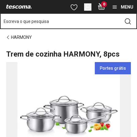
Está na página Trem de cozinha HARMONY, 8pcs
0
Saltar para o conteúdo principal
Saltar para a navegação
Saltar para a pesquisa
MENU
Escreva o que pesquisa
HARMONY
Trem de cozinha HARMONY, 8pcs
Portes grátis