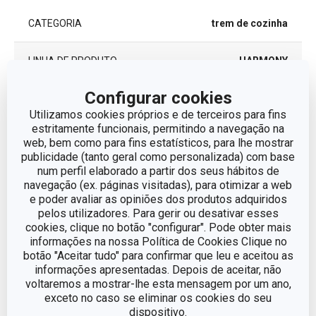
CATEGORIA
trem de cozinha
LINHA DE PRODUTO
HARMONY
Configurar cookies
MATERIAL
aço inoxidável, vidro
Utilizamos cookies próprios e de terceiros para fins
estritamente funcionais, permitindo a navegação na
CORES
Metalizado
web, bem como para fins estatísticos, para lhe mostrar
publicidade (tanto geral como personalizada) com base
num perfil elaborado a partir dos seus hábitos de
INDUÇÃO
Sim
navegação (ex. páginas visitadas), para otimizar a web
e poder avaliar as opiniões dos produtos adquiridos
GÁS
Sim
pelos utilizadores. Para gerir ou desativar esses
cookies, clique no botão "configurar". Pode obter mais
informações na nossa Política de Cookies Clique no
VITROCERÂMICO
Sim
botão "Aceitar tudo" para confirmar que leu e aceitou as
informações apresentadas. Depois de aceitar, não
voltaremos a mostrar-lhe esta mensagem por um ano,
ELÉCTRICO
Sim
exceto no caso se eliminar os cookies do seu
dispositivo.