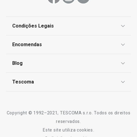
COMPRAR
Monitorizar pro
Condições Legais
Proteção de informações pessoais
Encomendas
Centro de Arbitragem
Termos e Condições
Blog
Livro de Reclamações
TESCOMA Club
Notícias
Tescoma
Perguntas Frequentes
Receitas
Sobre nós
Truques e Dicas
Serviço Pós-Venda
Copyright © 1992–2021, TESCOMA s.r.o. Todos os direitos
Profissionais
reservados.
Este site utiliza cookies.
Contactos