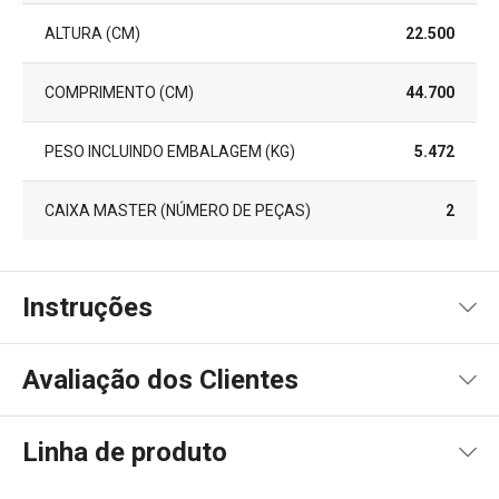
ALTURA (CM)
22.500
COMPRIMENTO (CM)
44.700
PESO INCLUINDO EMBALAGEM (KG)
5.472
CAIXA MASTER (NÚMERO DE PEÇAS)
2
Instruções
Instruções de utilização
Avaliação dos Clientes
Linha de produto
50
%
5
1
x