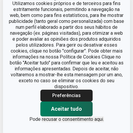
Utilizamos cookies próprios e de terceiros para fins
estritamente funcionais, permitindo a navegação na
web, bem como para fins estatísticos, para lhe mostrar
ADEQUADO PARA
Não
FORNO
publicidade (tanto geral como personalizada) com base
num perfil elaborado a partir dos seus hábitos de
navegação (ex. páginas visitadas), para otimizar a web
CATEGORIA
trem de cozinha
e poder avaliar as opiniões dos produtos adquiridos
pelos utilizadores. Para gerir ou desativar esses
cookies, clique no botão "configurar". Pode obter mais
LINHA DE PRODUTO
SmartCOVER
informações na nossa Política de Cookies Clique no
botão "Aceitar tudo" para confirmar que leu e aceitou as
plástico, silicone, aço
informações apresentadas. Depois de aceitar, não
MATERIAL
inoxidável, vidro
voltaremos a mostrar-lhe esta mensagem por um ano,
exceto no caso se eliminar os cookies do seu
dispositivo.
CORES
Metalizado
Preferências
INDUÇÃO
Sim
Aceitar tudo
Pode
recusar o consentimento aqui.
GÁS
Sim