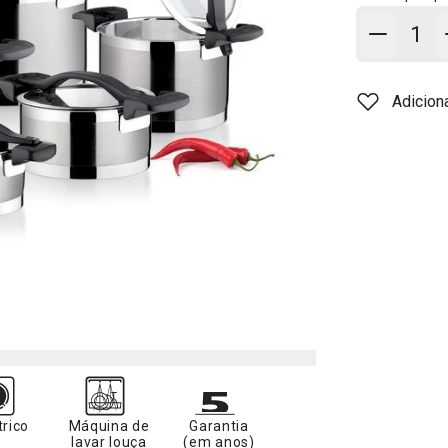
Adicion
Adicion
trico
Máquina de
Garantia
lavar louça
(em anos)