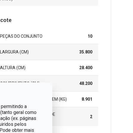
cote
PEÇAS DO CONJUNTO
10
LARGURA (CM)
35.800
ALTURA (CM)
28.400
COMPRIMENTO (CM)
48.200
PESO INCLUINDO EMBALAGEM (KG)
8.901
 permitindo a
 (tanto geral como
CAIXA MASTER (NÚMERO DE
2
ação (ex. páginas
PEÇAS)
uiridos pelos
. Pode obter mais