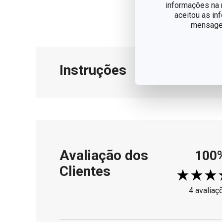
informações na n
aceitou as in
mensagem
Instruções
Instruções 
Avaliação dos
100
Clientes
4 avaliaç