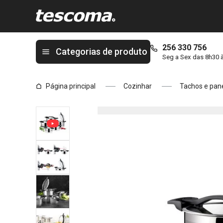
Está na página Trem de cozinha ULTIMA 10 pcs
256 330 756
Categorias de produto
Seg a Sex das 8h30 
Página principal
Cozinhar
Tachos e pan