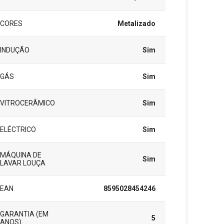
CORES
Metalizado
INDUÇÃO
Sim
GÁS
Sim
VITROCERÂMICO
Sim
ELÉCTRICO
Sim
MÁQUINA DE
Sim
LAVAR LOUÇA
EAN
8595028454246
GARANTIA (EM
5
ANOS)