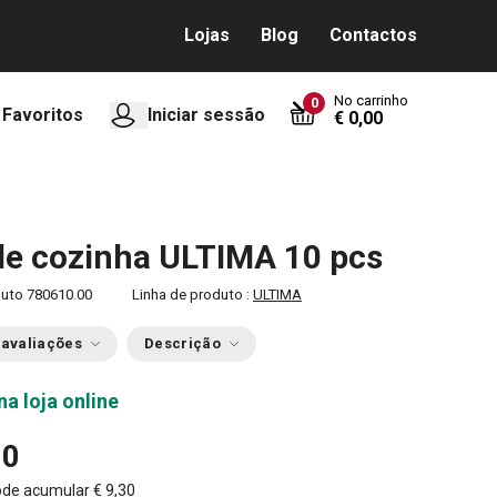
Lojas
Blog
Contactos
No carrinho
0
Favoritos
Iniciar sessão
€ 0,00
e cozinha ULTIMA 10 pcs
duto
780610.00
Linha de produto :
ULTIMA
 avaliações
Descrição
na loja online
90
ode acumular
€ 9,30