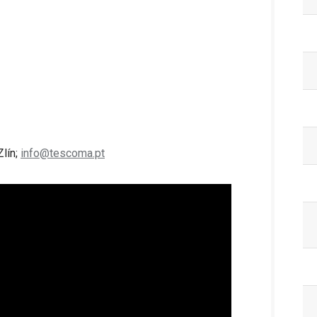
Zlín;
info@tescoma.pt