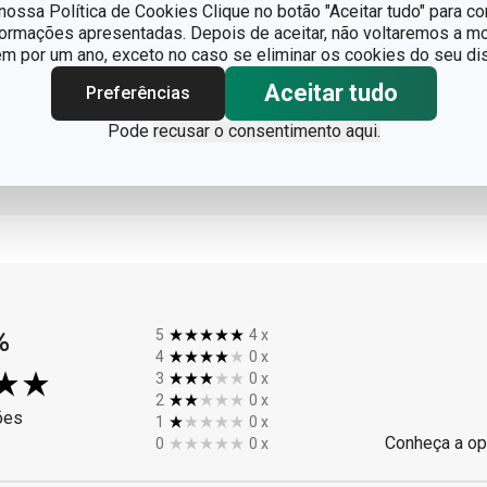
ossa Política de Cookies Clique no botão "Aceitar tudo" para co
formações apresentadas. Depois de aceitar, não voltaremos a mo
 por um ano, exceto no caso se eliminar os cookies do seu dis
Aceitar tudo
Preferências
Pode
recusar o consentimento aqui.
de utilização
%
5
4
x
4
0
x
3
0
x
2
0
x
ões
1
0
x
Conheça a op
0
0
x