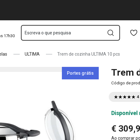
Saltar para o conteúdo principal
Saltar para a navegação
Saltar para a pesquisa
Escreva o que pesquisa
às 17h30
elas
ULTIMA
Trem de cozinha ULTIMA 10 pcs
Trem d
Portes grátis
Código de pro
4
Disponível 
€ 309,
Ao comprar p