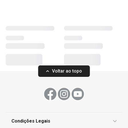
agradáveis. Esses produtos são ideais para criar uma
atmosfera relaxante e sofisticada. Descubra as opções
que trarão ainda mais conforto e charme ao seu lar.
Mais Vendidos
Organização e limpeza da cozinha
Voltar ao topo
Regresso às aulas e ao trabalho
TESCOMA HOME
Utensílios de Cozinha Virais
Condições Legais