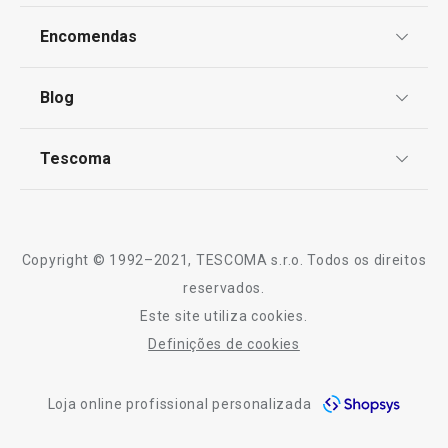
OUTLET
Proteção de informações pessoais
Encomendas
Centro de Arbitragem
Preparar e cozinhar
Termos e Condições
Blog
Livro de Reclamações
TESCOMA Club
Mesa
Notícias
Tescoma
Perguntas Frequentes
Receitas
Electrodomésticos
Sobre nós
Truques e Dicas
Serviço Pós-Venda
Copyright © 1992–2021, TESCOMA s.r.o. Todos os direitos
Profissionais
reservados.
Este site utiliza cookies.
Contactos
Definições de cookies
-10% Novos Subscritores
Loja online profissional personalizada