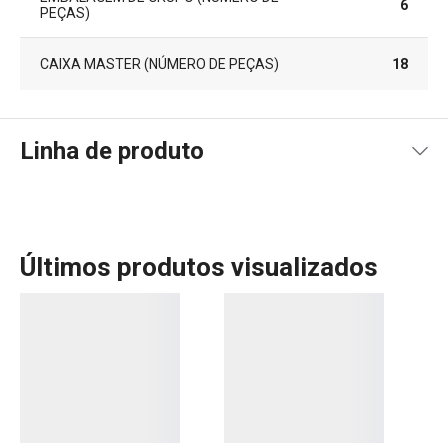
6
PEÇAS)
CAIXA MASTER (NÚMERO DE PEÇAS)
18
Linha de produto
Últimos produtos visualizados
A linha Fancy Home da Tescoma oferece uma gama de
produtos perfeitos para criar ambientes acolhedores e
cheios de personalidade. Com velas aromáticas,
difusores e ambientadores, pode transformar a sua casa
num espaço de bem-estar, repleto de fragrâncias