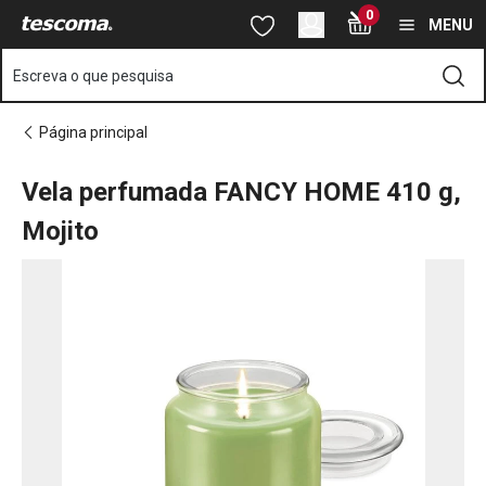
Está na página Vela perfumada FANCY HOME 410 g, Mojito
0
Saltar para o conteúdo principal
Saltar para a navegação
Saltar para a pesquisa
MENU
Escreva o que pesquisa
Página principal
Vela perfumada FANCY HOME 410 g,
Mojito