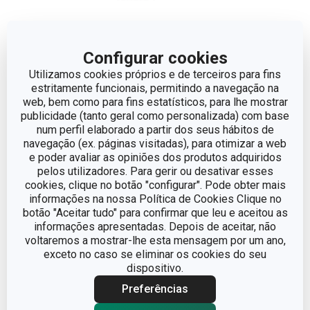
Dimensões
Configurar cookies
Utilizamos cookies próprios e de terceiros para fins
ALTURA (CM)
11
estritamente funcionais, permitindo a navegação na
web, bem como para fins estatísticos, para lhe mostrar
DIÂMETRO
10
publicidade (tanto geral como personalizada) com base
num perfil elaborado a partir dos seus hábitos de
navegação (ex. páginas visitadas), para otimizar a web
e poder avaliar as opiniões dos produtos adquiridos
Outros parâmetros
pelos utilizadores. Para gerir ou desativar esses
cookies, clique no botão "configurar". Pode obter mais
informações na nossa Política de Cookies Clique no
CATEGORIA
difusores de essências
botão "Aceitar tudo" para confirmar que leu e aceitou as
informações apresentadas. Depois de aceitar, não
LINHA DE PRODUTO
FANCY HOME
voltaremos a mostrar-lhe esta mensagem por um ano,
exceto no caso se eliminar os cookies do seu
dispositivo.
MATERIAL
parafina
Preferências