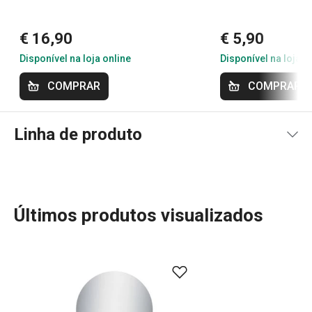
Anonym
Ótima solução para aquela gota que suja sua toalha.
€ 16,90
€ 5,90
Disponível na loja online
Disponível na loja o
COMPRAR
COMPRAR
Linha de produto
Últimos produtos visualizados
A linha UNO VINO é a escolha perfeita para quem valoriza
a experiência do vinho. Oferecendo uma vasta gama de
acessórios, incluindo copos, decanters, saca-rolhas,
vertedores e arejadores de vinho, todos com um design