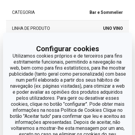
CATEGORIA
Bar e Sommelier
LINHA DE PRODUTO
UNO VINO
MATERIAL
plástico
Configurar cookies
Utilizamos cookies próprios e de terceiros para fins
TIPO
funil
estritamente funcionais, permitindo a navegação na
web, bem como para fins estatísticos, para lhe mostrar
publicidade (tanto geral como personalizada) com base
MÁQUINA DE LAVAR LOUÇA
Não
num perfil elaborado a partir dos seus hábitos de
navegação (ex. páginas visitadas), para otimizar a web
e poder avaliar as opiniões dos produtos adquiridos
EAN
8595028452167
pelos utilizadores. Para gerir ou desativar esses
cookies, clique no botão "configurar". Pode obter mais
GARANTIA (EM ANOS)
3
informações na nossa Política de Cookies Clique no
botão "Aceitar tudo" para confirmar que leu e aceitou as
informações apresentadas. Depois de aceitar, não
voltaremos a mostrar-lhe esta mensagem por um ano,
Pacote
exceto no caso se eliminar os cookies do seu