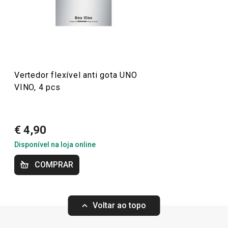
sofisticado e funcional. Além disso, encontra soluções
para guardar e conservar vinhos, como garrafeiras e
bombas de vácuo, mantendo a frescura do seu vinho por
mais tempo. Torne a sua adega ainda mais elegante e
funcional com UNO VINO!
Vertedor flexível anti gota UNO
VINO, 4 pcs
Mais Vendidos
€ 4,90
Bebidas
Disponível na loja online
COMPRAR
Utensílios de Cozinha Virais
Especial Dia do Pai
Voltar ao topo