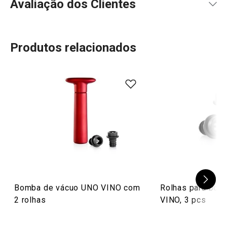
Avaliação dos Clientes
Produtos relacionados
94
%
5
7
x
4
3
x
3
0
x
2
0
x
10 avaliações
1
0
x
0
0
x
Conheça a opinião dos nossos clientes.
20/12/2022 16:43
Marina O.
Bomba de vácuo UNO VINO com
Rolhas para bom
2 rolhas
VINO, 3 pcs
20/10/2022 19:21