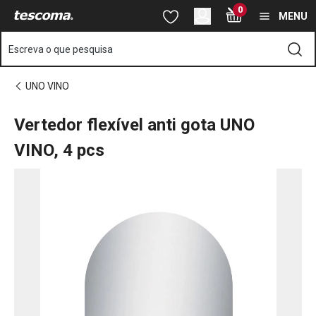
Está na página Vertedor flexível anti gota UNO VINO, 4 pcs
0
Saltar para o conteúdo principal
Saltar para a navegação
Saltar para a pesquisa
MENU
Escreva o que pesquisa
UNO VINO
Vertedor flexível anti gota UNO
VINO, 4 pcs