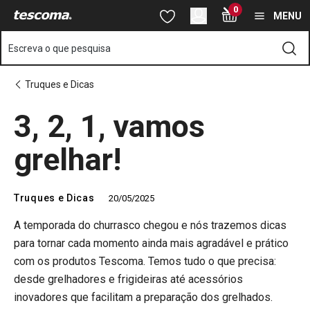
Está na página 3, 2, 1, vamos grelhar!
0
Saltar para o conteúdo principal
Saltar para a navegação
Saltar para a pesquisa
MENU
Escreva o que pesquisa
Truques e Dicas
3, 2, 1, vamos
grelhar!
Truques e Dicas
20/05/2025
A temporada do churrasco chegou e nós trazemos dicas
para tornar cada momento ainda mais agradável e prático
com os produtos Tescoma. Temos tudo o que precisa:
desde grelhadores e frigideiras até acessórios
inovadores que facilitam a preparação dos grelhados.