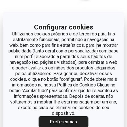
Configurar cookies
Isqueiro de plasma
Escova de aço para
Utilizamos cookies próprios e de terceiros para fins
GrandCHEF
grelhadores e fogões
estritamente funcionais, permitindo a navegação na
web, bem como para fins estatísticos, para lhe mostrar
GrandCHEF
publicidade (tanto geral como personalizada) com base
€ 29,90
€ 6,90
num perfil elaborado a partir dos seus hábitos de
navegação (ex. páginas visitadas), para otimizar a web
Disponível na loja online
Indisponível na loja online
e poder avaliar as opiniões dos produtos adquiridos
pelos utilizadores. Para gerir ou desativar esses
COMPRAR
Monitorizar produto
cookies, clique no botão "configurar". Pode obter mais
informações na nossa Política de Cookies Clique no
botão "Aceitar tudo" para confirmar que leu e aceitou as
informações apresentadas. Depois de aceitar, não
voltaremos a mostrar-lhe esta mensagem por um ano,
exceto no caso se eliminar os cookies do seu
dispositivo.
Preferências