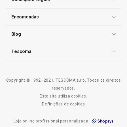
Proteção de informações pessoais
Encomendas
Centro de Arbitragem
Termos e Condições
Blog
Livro de Reclamações
TESCOMA Club
Notícias
Tescoma
Perguntas Frequentes
Receitas
Sobre nós
Truques e Dicas
Serviço Pós-Venda
Copyright © 1992–2021, TESCOMA s.r.o. Todos os direitos
Profissionais
reservados.
Este site utiliza cookies.
Contactos
Definições de cookies
-10% Novos Subscritores
Loja online profissional personalizada