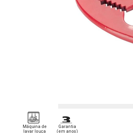
Máquina de
Garantia
lavar louça
(em anos)