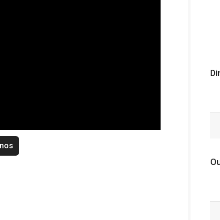
Di
enos
Ou