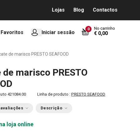
Lojas
Blog
Contactos
No carrinho
0
Favoritos
Iniciar sessão
€ 0,00
icate de marisco PRESTO SEAFOOD
e de marisco PRESTO
OOD
duto
421084.00
Linha de produto :
PRESTO SEAFOOD
 avaliações
Descrição
na loja online