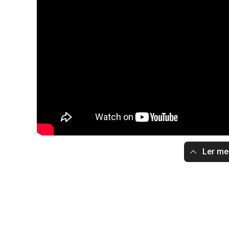
Ler m