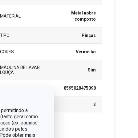
Metal nobre
MATERIAL
composto
TIPO
Pinças
CORES
Vermelho
MÁQUINA DE LAVAR
Sim
LOUÇA
EAN
8595028475098
GARANTIA (EM ANOS)
3
 permitindo a
 (tanto geral como
ação (ex. páginas
cote
uiridos pelos
. Pode obter mais