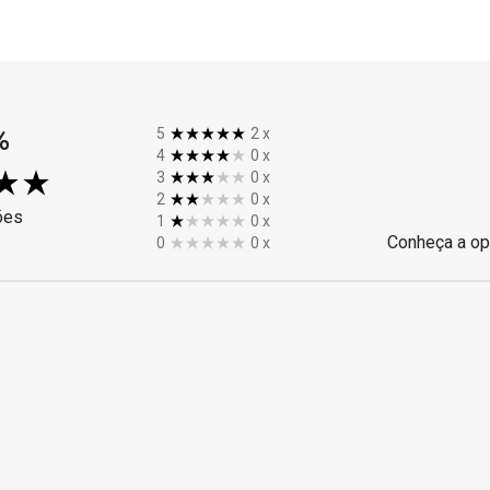
%
5
2
x
4
0
x
3
0
x
2
0
x
ões
1
0
x
Conheça a op
0
0
x