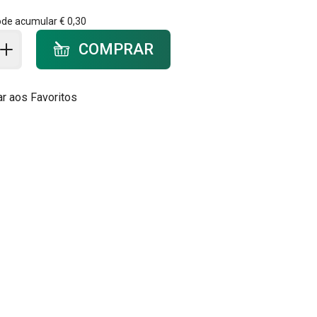
ode acumular
€ 0,30
ar ao carrinho - quantidade
COMPRAR
ar aos Favoritos