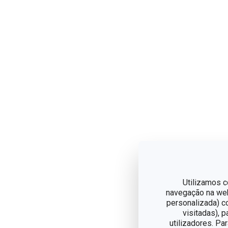
Utilizamos c
navegação na web,
personalizada) c
visitadas), 
utilizadores. Pa