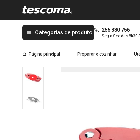
Está na página Alicate de marisco PRESTO SEAFOOD
256 330 756
Categorias de produto
Seg a Sex das 8h30 
Página principal
Preparar e cozinhar
Ute