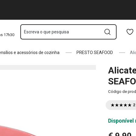
Saltar para o conteúdo principal
Saltar para a navegação
Saltar para a pesquisa
Escreva o que pesquisa
às 17h30
nsílios e acessórios de cozinha
PRESTO SEAFOOD
Al
Alicat
SEAF
Código de pro
2
Disponível 
€ 9,90