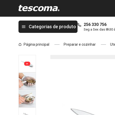
Está na página Faca para ostras PRESTO SEAFOOD
256 330 756
Categorias de produto
Seg a Sex das 8h30 
Página principal
Preparar e cozinhar
Ute