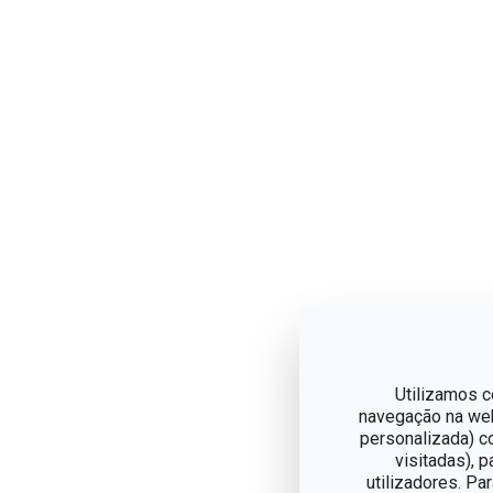
Utilizamos c
navegação na web,
personalizada) c
visitadas), 
utilizadores. Pa