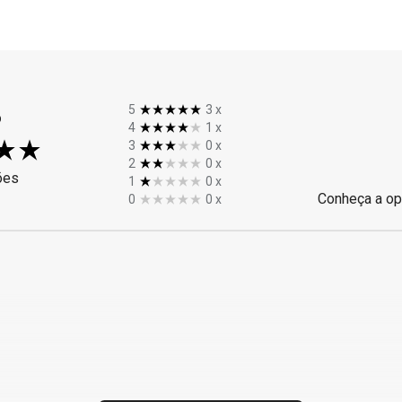
%
5
3
x
4
1
x
3
0
x
2
0
x
ões
1
0
x
Conheça a op
0
0
x