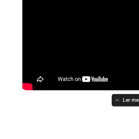
Ler m