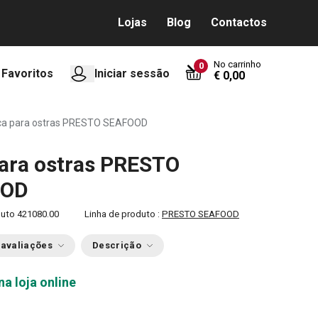
Lojas
Blog
Contactos
No carrinho
0
Favoritos
Iniciar sessão
€ 0,00
ca para ostras PRESTO SEAFOOD
ara ostras PRESTO
OOD
duto
421080.00
Linha de produto :
PRESTO SEAFOOD
 avaliações
Descrição
na loja online