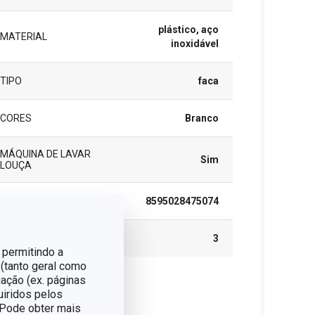
plástico, aço
MATERIAL
inoxidável
TIPO
faca
CORES
Branco
MÁQUINA DE LAVAR
Sim
LOUÇA
EAN
8595028475074
GARANTIA (EM ANOS)
3
 permitindo a
 (tanto geral como
ação (ex. páginas
cote
uiridos pelos
. Pode obter mais