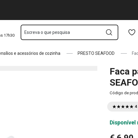
Saltar para o conteúdo principal
Saltar para a navegação
Saltar para a pesquisa
Escreva o que pesquisa
às 17h30
nsílios e acessórios de cozinha
PRESTO SEAFOOD
Fa
Faca p
SEAF
Código de pro
4
Disponível 
€ 6,90