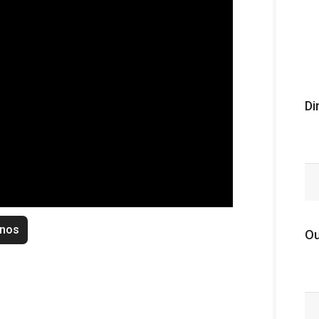
Di
enos
Ou