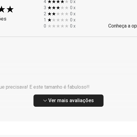
4
0
x
3
0
x
2
0
x
ões
1
0
x
Conheça a op
0
0
x
e precisava! E este tamanho é fabuloso!!
Ver mais avaliações