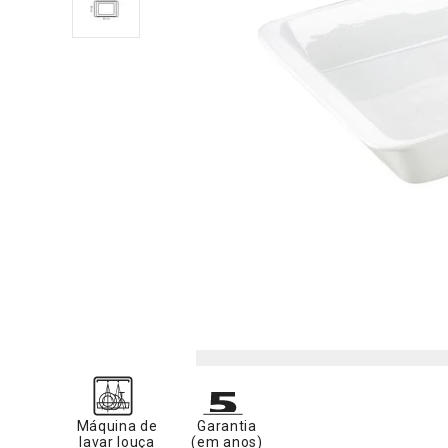
Máquina de
Garantia
lavar louça
(em anos)