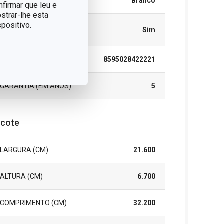
CORES
Branco
nfirmar que leu e
strar-lhe esta
positivo.
MÁQUINA DE LAVAR
Sim
LOUÇA
EAN
8595028422221
GARANTIA (EM ANOS)
5
cote
LARGURA (CM)
21.600
ALTURA (CM)
6.700
COMPRIMENTO (CM)
32.200