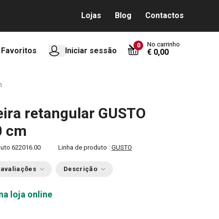
Lojas
Blog
Contactos
No carrinho
0
Favoritos
Iniciar sessão
€ 0,00
m
ira retangular GUSTO
0 cm
duto
622016.00
Linha de produto :
GUSTO
 avaliações
Descrição
na loja online
0