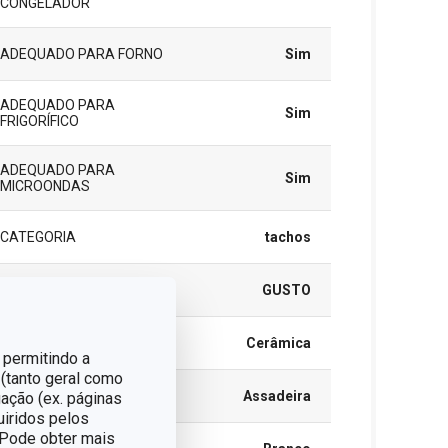
CONGELADOR
ADEQUADO PARA FORNO
Sim
ADEQUADO PARA
Sim
FRIGORÍFICO
ADEQUADO PARA
Sim
MICROONDAS
CATEGORIA
tachos
LINHA DE PRODUTO
GUSTO
MATERIAL
Cerâmica
 permitindo a
 (tanto geral como
TIPO
Assadeira
ação (ex. páginas
uiridos pelos
. Pode obter mais