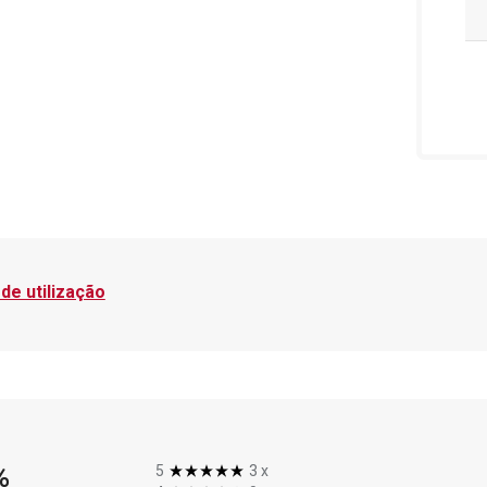
de utilização
%
5
3
x