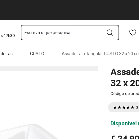
Saltar para o conteúdo principal
Saltar para a navegação
Saltar para a pesquisa
Escreva o que pesquisa
às 17h30
deiras
GUSTO
Assadeira retangular GUSTO 32 x 20 c
Assade
32 x 2
Código de pro
3
Disponível 
€ 24,9