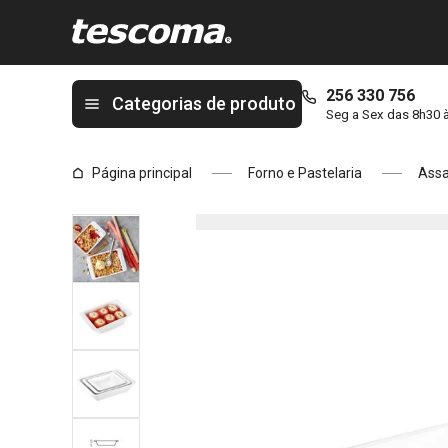
Está na página Assadeira retangular GUSTO 32 x 20 cm
256 330 756
Categorias de produto
Seg a Sex das 8h30 
Página principal
Forno e Pastelaria
Assa