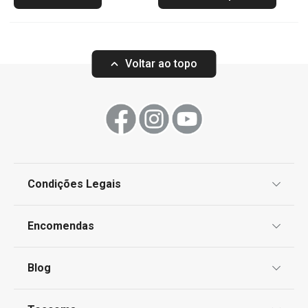
Voltar ao topo
Condições Legais
Proteção de informações pessoais
Encomendas
Centro de Arbitragem
Termos e Condições
Blog
Livro de Reclamações
TESCOMA Club
Notícias