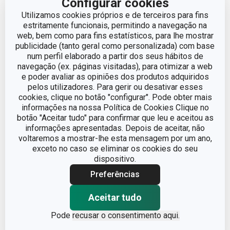
Configurar cookies
Utilizamos cookies próprios e de terceiros para fins
estritamente funcionais, permitindo a navegação na
web, bem como para fins estatísticos, para lhe mostrar
publicidade (tanto geral como personalizada) com base
num perfil elaborado a partir dos seus hábitos de
navegação (ex. páginas visitadas), para otimizar a web
e poder avaliar as opiniões dos produtos adquiridos
pelos utilizadores. Para gerir ou desativar esses
cookies, clique no botão "configurar". Pode obter mais
informações na nossa Política de Cookies Clique no
botão "Aceitar tudo" para confirmar que leu e aceitou as
informações apresentadas. Depois de aceitar, não
voltaremos a mostrar-lhe esta mensagem por um ano,
Portes grátis
exceto no caso se eliminar os cookies do seu
dispositivo.
Assadeira retangular
Tarteira GUSTO ø 28 cm
GUSTO 40 x 26 cm
Preferências
€ 39,90
€ 19,90
Aceitar tudo
Disponível na loja online
Disponível na loja online
Pode
recusar o consentimento aqui.
COMPRAR
COMPRAR