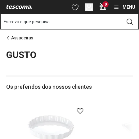
Está na página GUSTO
0
Saltar para o conteúdo principal
Saltar para a navegação
Saltar para a pesquisa
MENU
Escreva o que pesquisa
Assadeiras
GUSTO
o
o
Os preferidos dos nossos clientes