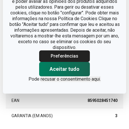
e poder avaliar as opiniões dos produtos adquiridos
pelos utilizadores. Para gerir ou desativar esses
Outros parâmetros
cookies, clique no botão "configurar". Pode obter mais
informações na nossa Política de Cookies Clique no
botão "Aceitar tudo" para confirmar que leu e aceitou as
CATEGORIA
organização da cozinha
informações apresentadas. Depois de aceitar, não
voltaremos a mostrar-lhe esta mensagem por um ano,
LINHA DE PRODUTO
PRESTO TONE
exceto no caso se eliminar os cookies do seu
dispositivo.
MATERIAL
Algodão
Preferências
Aceitar tudo
TIPO
Avental
Pode
recusar o consentimento aqui.
CORES
Amarelo
EAN
8595028451740
GARANTIA (EM ANOS)
3