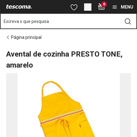
Está na página Avental de cozinha PRESTO TONE, amarelo
0
Saltar para o conteúdo principal
Saltar para a navegação
Saltar para a pesquisa
MENU
Escreva o que pesquisa
Página principal
Avental de cozinha PRESTO TONE,
amarelo