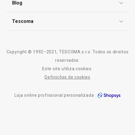
Blog
Livro de Reclamações
TESCOMA Club
Notícias
Tescoma
Perguntas Frequentes
Receitas
Sobre nós
Truques e Dicas
Serviço Pós-Venda
Copyright © 1992–2021, TESCOMA s.r.o. Todos os direitos
Profissionais
reservados.
Este site utiliza cookies.
Contactos
Definições de cookies
-10% Novos Subscritores
Loja online profissional personalizada