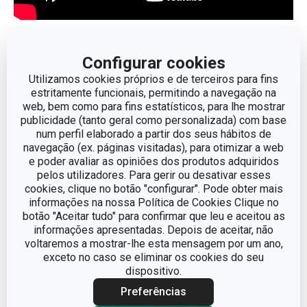
Outros parâmetros
Configurar cookies
Utilizamos cookies próprios e de terceiros para fins
estritamente funcionais, permitindo a navegação na
CATEGORIA
Lavar e limpar
web, bem como para fins estatísticos, para lhe mostrar
publicidade (tanto geral como personalizada) com base
LINHA DE PRODUTO
CLEAN KIT
num perfil elaborado a partir dos seus hábitos de
navegação (ex. páginas visitadas), para otimizar a web
e poder avaliar as opiniões dos produtos adquiridos
MATERIAL
plástico
pelos utilizadores. Para gerir ou desativar esses
cookies, clique no botão "configurar". Pode obter mais
TIPO
base de banca
informações na nossa Política de Cookies Clique no
botão "Aceitar tudo" para confirmar que leu e aceitou as
informações apresentadas. Depois de aceitar, não
CORES
Cinzento
voltaremos a mostrar-lhe esta mensagem por um ano,
exceto no caso se eliminar os cookies do seu
dispositivo.
MÁQUINA DE LAVAR LOUÇA
Não
Preferências