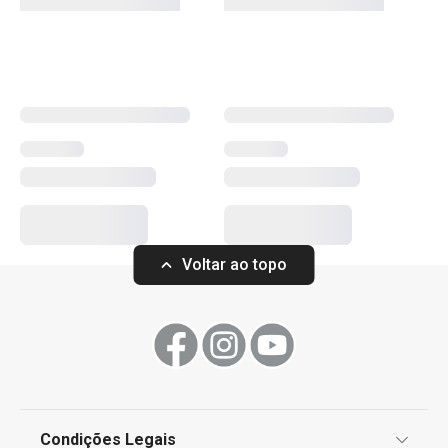
para esponjas, sacos para lixo e ainda soluções para
Excelente.
separar o lixo. Tudo pensado para tornar o dia a dia mais
eficiente e organizado.
4/6/2022 03:16
Anonym
Mais Vendidos
Organização e limpeza da cozinha
Voltar ao topo
Utensílios de Cozinha Virais
Produtos virais nas redes socias
Condições Legais