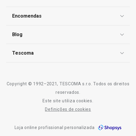
Proteção de informações pessoais
Encomendas
Centro de Arbitragem
Termos e Condições
Blog
Livro de Reclamações
TESCOMA Club
Notícias
Tescoma
Perguntas Frequentes
Receitas
Rodo multiusos com escova
Escova de limpez
Sobre nós
CLEAN KIT
CLEAN KIT
Truques e Dicas
Serviço Pós-Venda
Copyright © 1992–2021, TESCOMA s.r.o. Todos os direitos
Profissionais
reservados.
€ 3,90
€ 4,90
Este site utiliza cookies.
Contactos
Disponível na loja online
Disponível na loja o
Definições de cookies
-10% Novos Subscritores
COMPRAR
COMPRAR
Loja online profissional personalizada