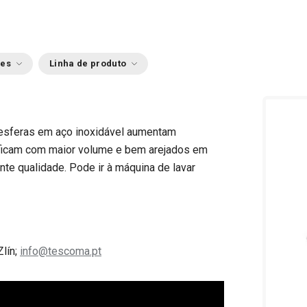
ões
Linha de produto
s esferas em aço inoxidável aumentam
s ficam com maior volume e bem arejados em
te qualidade. Pode ir à máquina de lavar
Zlín;
info@tescoma.pt