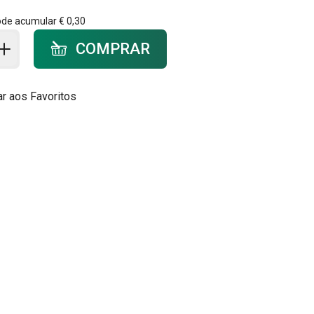
ode acumular
€ 0,30
ar ao carrinho - quantidade
COMPRAR
ar aos Favoritos