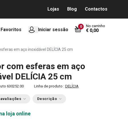
Lojas
Blog
Contactos
No carrinho
0
Favoritos
Iniciar sessão
€ 0,00
sferas em aço inoxidável DELÍCIA 25 cm
r com esferas em aço
ável DELÍCIA 25 cm
duto
630252.00
Linha de produto :
DELÍCIA
 avaliações
Descrição
na loja online