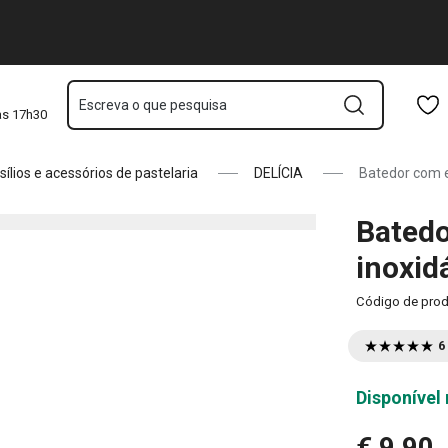
 25 cm
Saltar para o conteúdo principal
Saltar para a navegação
Saltar para a pesquisa
Escreva o que pesquisa
às 17h30
sílios e acessórios de pastelaria
DELÍCIA
Batedor com e
Batedo
inoxid
Código de pro
6
Disponível 
€ 9,90