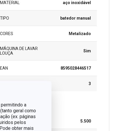
MATERIAL
aço inoxidável
TIPO
batedor manual
CORES
Metalizado
MÁQUINA DE LAVAR
Sim
LOUÇA
EAN
8595028446517
GARANTIA (EM ANOS)
3
 permitindo a
cote
 (tanto geral como
ação (ex. páginas
LARGURA (CM)
5.500
uiridos pelos
. Pode obter mais