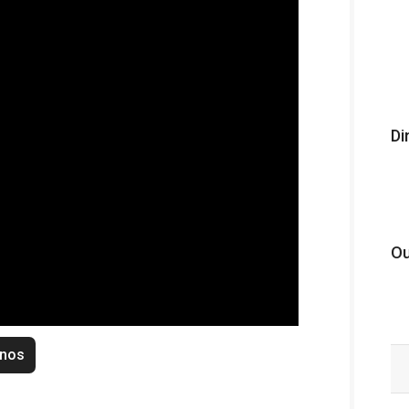
Di
Ou
enos