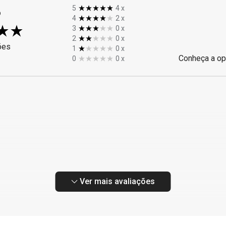
%
5
4
x
4
2
x
3
0
x
2
0
x
ões
1
0
x
Conheça a op
0
0
x
Ver mais avaliações