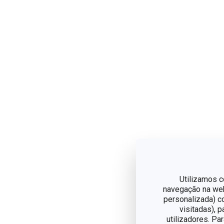
Utilizamos c
navegação na web,
personalizada) c
visitadas), 
utilizadores. Pa