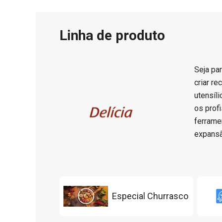
Linha de produto
Seja par
criar r
utensíl
os prof
ferrame
expansã
Especial Churrasco