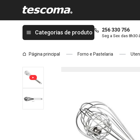
Está na página Batedor com esferas em aço inoxidável DELÍCIA
256 330 756
Categorias de produto
Seg a Sex das 8h30 
Página principal
Forno e Pastelaria
Uten