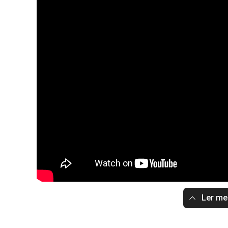
Ler m