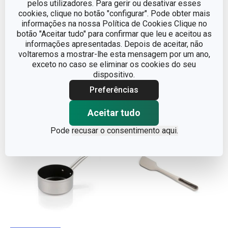
Prensa p/ barras
Embalagens p/ barras
pelos utilizadores. Para gerir ou desativar esses
cookies, clique no botão "configurar". Pode obter mais
nutritivas DELLA CASA
nutritivas DELLA CASA,
informações na nossa Política de Cookies Clique no
25 pcs
botão "Aceitar tudo" para confirmar que leu e aceitou as
informações apresentadas. Depois de aceitar, não
€ 29,90
€ 3,90
voltaremos a mostrar-lhe esta mensagem por um ano,
€ 24,95
€ 1,95
exceto no caso se eliminar os cookies do seu
Disponível na loja online
Disponível na loja online
dispositivo.
Preferências
COMPRAR
COMPRAR
Aceitar tudo
Pode
recusar o consentimento aqui.