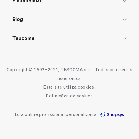
Encomendas
Centro de Arbitragem
Termos e Condições
Blog
Livro de Reclamações
TESCOMA Club
Notícias
Tescoma
Perguntas Frequentes
Receitas
Sobre nós
Truques e Dicas
Serviço Pós-Venda
Copyright © 1992–2021, TESCOMA s.r.o. Todos os direitos
Profissionais
reservados.
Este site utiliza cookies.
Contactos
Definições de cookies
-10% Novos Subscritores
Loja online profissional personalizada