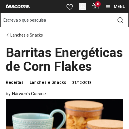
Está na página Barritas Energéticas de Corn Flakes
0
Saltar para o conteúdo principal
Saltar para a navegação
Saltar para a pesquisa
MENU
Escreva o que pesquisa
Lanches e Snacks
Barritas Energéticas
de Corn Flakes
Receitas
Lanches e Snacks
31/12/2018
by Nárwen's Cuisine