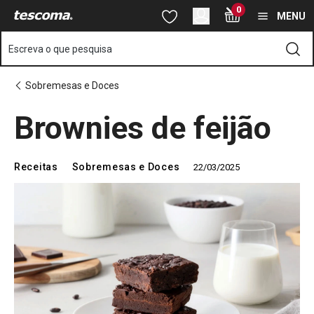
Está na página Brownies de feijão
0
Saltar para o conteúdo principal
Saltar para a navegação
Saltar para a pesquisa
MENU
Escreva o que pesquisa
Sobremesas e Doces
Brownies de feijão
Receitas
Sobremesas e Doces
22/03/2025