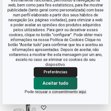
estritamente funcionais, permitindo a navegação na
web, bem como para fins estatísticos, para lhe mostrar
publicidade (tanto geral como personalizada) com base
num perfil elaborado a partir dos seus hábitos de
navegação (ex. páginas visitadas), para otimizar a web
e poder avaliar as opiniões dos produtos adquiridos
pelos utilizadores. Para gerir ou desativar esses
cookies, clique no botão "configurar". Pode obter mais
informações na nossa Política de Cookies Clique no
botão "Aceitar tudo" para confirmar que leu e aceitou as
Coador GrandCHEF
Tabuleiro de forno com
informações apresentadas. Depois de aceitar, não
ø 16 cm
grelha DELÍCIA
voltaremos a mostrar-lhe esta mensagem por um ano,
exceto no caso se eliminar os cookies do seu
24 x 24 cm
€ 11,90
€ 24,90
dispositivo.
Preferências
Disponível na loja online
Disponível na loja online
COMPRAR
COMPRAR
Aceitar tudo
Pode
recusar o consentimento aqui.