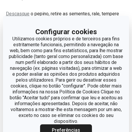
Descasque
o pepino, retire as sementes, rale, tempere
com sal, deixe escorrer a água. Esprema e transfira o
pepino para uma taça.
Configurar cookies
Adicione o alho esmagado, o sumo de limão, o endro
Utilizamos cookies próprios e de terceiros para fins
picado, o iogurte grego, misture e tempere com sal e
estritamente funcionais, permitindo a navegação na
web, bem como para fins estatísticos, para lhe mostrar
pimenta.
publicidade (tanto geral como personalizada) com base
num perfil elaborado a partir dos seus hábitos de
Vai precisar de:
navegação (ex. páginas visitadas), para otimizar a web
e poder avaliar as opiniões dos produtos adquiridos
pelos utilizadores. Para gerir ou desativar esses
cookies, clique no botão "configurar". Pode obter mais
informações na nossa Política de Cookies Clique no
botão "Aceitar tudo" para confirmar que leu e aceitou as
informações apresentadas. Depois de aceitar, não
voltaremos a mostrar-lhe esta mensagem por um ano,
exceto no caso se eliminar os cookies do seu
dispositivo.
Preferências