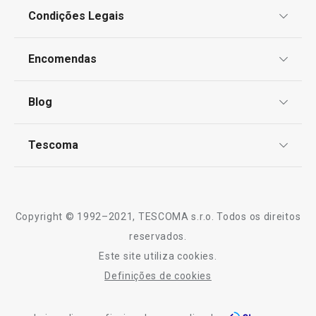
Condições Legais
Proteção de informações pessoais
Encomendas
Centro de Arbitragem
Termos e Condições
Blog
Livro de Reclamações
TESCOMA Club
Notícias
Tescoma
Perguntas Frequentes
Receitas
Sobre nós
Truques e Dicas
Serviço Pós-Venda
Copyright © 1992–2021, TESCOMA s.r.o. Todos os direitos
Profissionais
reservados.
Este site utiliza cookies.
Contactos
Definições de cookies
-10% Novos Subscritores