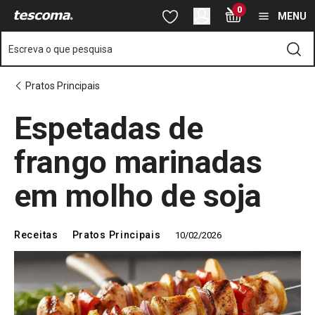
Está na página Espetadas de frango marinadas em molho de soj
0
Saltar para o conteúdo principal
Saltar para a navegação
Saltar para a pesquisa
MENU
Escreva o que pesquisa
Pratos Principais
Espetadas de
frango marinadas
em molho de soja
Receitas
Pratos Principais
10/02/2026