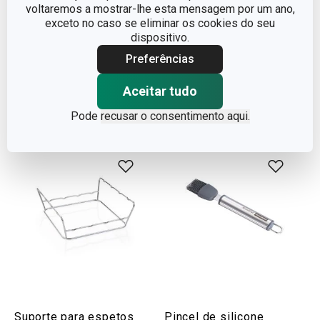
voltaremos a mostrar-lhe esta mensagem por um ano,
GrandCHEF ø 16 cm, 1.5 l
PRESTO 36 cm, 4 pcs
exceto no caso se eliminar os cookies do seu
dispositivo.
€ 24,90
€ 8,90
Preferências
Disponível na loja online
Disponível na loja online
Aceitar tudo
COMPRAR
COMPRAR
Pode
recusar o consentimento aqui.
Suporte para espetos
Pincel de silicone