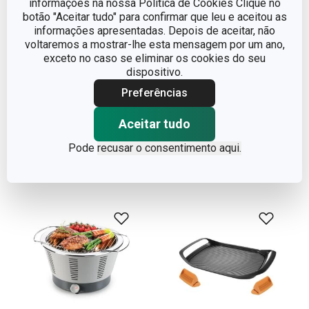
informações na nossa Política de Cookies Clique no
botão "Aceitar tudo" para confirmar que leu e aceitou as
informações apresentadas. Depois de aceitar, não
Novidade
voltaremos a mostrar-lhe esta mensagem por um ano,
Pauzinhos em bambu
Taça GrandCHEF ø 22 cm,
exceto no caso se eliminar os cookies do seu
dispositivo.
PRESTO 18 cm, 50 pcs
banho maria
Preferências
€ 3,90
€ 24,90
Disponível na loja online
Disponível na loja online
Aceitar tudo
COMPRAR
COMPRAR
Pode
recusar o consentimento aqui.