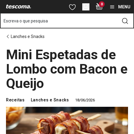
Está na página O melhor petisco para o Mundial! Aprenda a faze
0
Saltar para o conteúdo principal
Saltar para a navegação
Saltar para a pesquisa
MENU
Escreva o que pesquisa
Lanches e Snacks
Mini Espetadas de
Lombo com Bacon e
Queijo
Receitas
Lanches e Snacks
18/06/2026