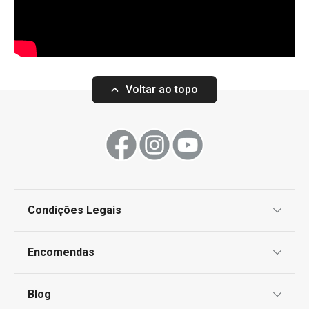
Voltar ao topo
Condições Legais
Proteção de informações pessoais
Encomendas
Centro de Arbitragem
Termos e Condições
Blog
Livro de Reclamações