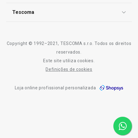
TESCOMA Club
Notícias
Tescoma
Perguntas Frequentes
Receitas
Sobre nós
Truques e Dicas
Serviço Pós-Venda
Copyright © 1992–2021, TESCOMA s.r.o. Todos os direitos
Profissionais
reservados.
Este site utiliza cookies.
Contactos
Definições de cookies
-10% Novos Subscritores
Loja online profissional personalizada