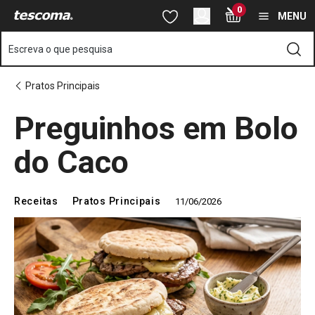
Está na página Descubra como fazer Preguinhos em Bolo do Cac
0
Saltar para o conteúdo principal
Saltar para a navegação
Saltar para a pesquisa
MENU
Escreva o que pesquisa
Pratos Principais
Preguinhos em Bolo
do Caco
Receitas
Pratos Principais
11/06/2026