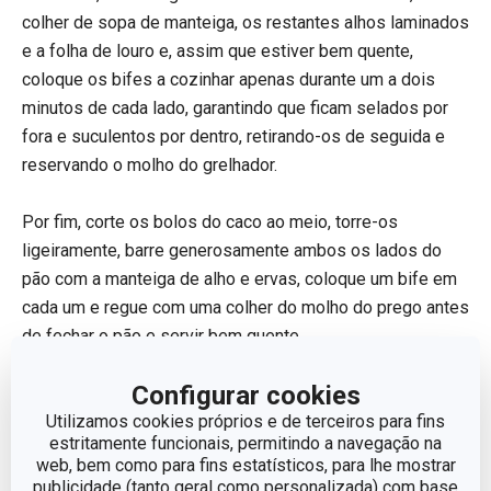
colher de sopa de manteiga, os restantes alhos laminados
e a folha de louro e, assim que estiver bem quente,
coloque os bifes a cozinhar apenas durante um a dois
minutos de cada lado, garantindo que ficam selados por
fora e suculentos por dentro, retirando-os de seguida e
reservando o molho do grelhador.
​​​​​​​Por fim, corte os bolos do caco ao meio, torre-os
ligeiramente, barre generosamente ambos os lados do
pão com a manteiga de alho e ervas, coloque um bife em
cada um e regue com uma colher do molho do prego antes
de fechar o pão e servir bem quente.
Configurar cookies
Pode servir os pregos só com manteiga ou adicionar
Utilizamos cookies próprios e de terceiros para fins
vegetais a gosto, queijo, molhos etc.
estritamente funcionais, permitindo a navegação na
web, bem como para fins estatísticos, para lhe mostrar
Para preparar esta receita vai precisar dos
publicidade (tanto geral como personalizada) com base