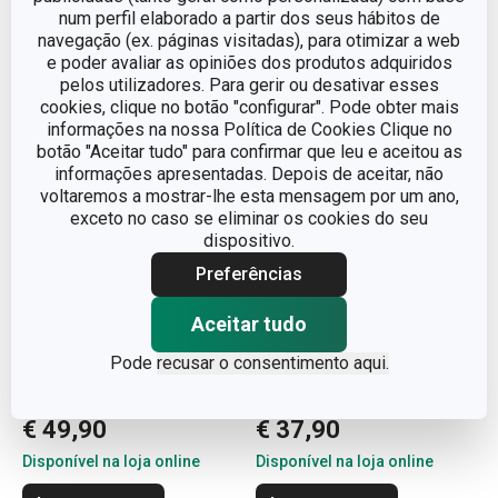
seguintes utensílios de cozinha:
num perfil elaborado a partir dos seus hábitos de
navegação (ex. páginas visitadas), para otimizar a web
e poder avaliar as opiniões dos produtos adquiridos
pelos utilizadores. Para gerir ou desativar esses
cookies, clique no botão "configurar". Pode obter mais
informações na nossa Política de Cookies Clique no
botão "Aceitar tudo" para confirmar que leu e aceitou as
informações apresentadas. Depois de aceitar, não
voltaremos a mostrar-lhe esta mensagem por um ano,
exceto no caso se eliminar os cookies do seu
dispositivo.
Preferências
Aceitar tudo
Portes grátis
Portes grátis
Pode
recusar o consentimento aqui.
Grelhador i-PREMIUM
Martelo/cutelo p/ carne
Stone 26 x 26 cm
PRESIDENT
€ 49,90
€ 37,90
Disponível na loja online
Disponível na loja online