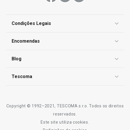
Condições Legais
Proteção de informações pessoais
Encomendas
Centro de Arbitragem
Termos e Condições
Blog
Livro de Reclamações
TESCOMA Club
Notícias
Tescoma
Perguntas Frequentes
Receitas
Sobre nós
Truques e Dicas
Serviço Pós-Venda
Copyright © 1992–2021, TESCOMA s.r.o. Todos os direitos
Profissionais
reservados.
Este site utiliza cookies.
Contactos