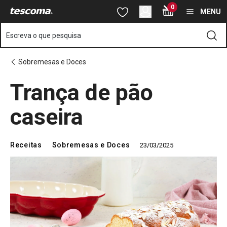
Está na página Trança de pão caseira
0
Saltar para o conteúdo principal
Saltar para a navegação
Saltar para a pesquisa
MENU
Escreva o que pesquisa
Sobremesas e Doces
Trança de pão
caseira
Receitas
Sobremesas e Doces
23/03/2025