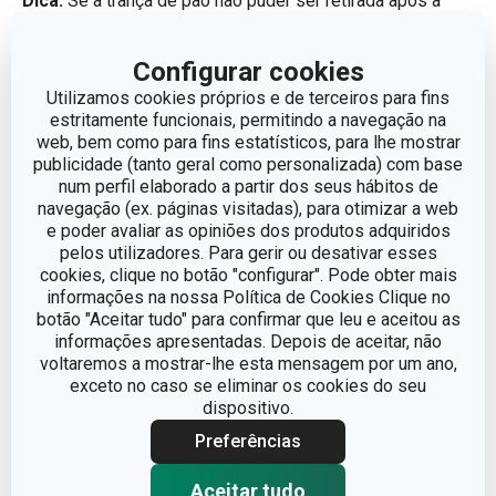
Dica:
Se a trança de pão não puder ser retirada após a
cozedura, virar a forma com o pão de cabeça para baixo e
cobrir com um pano húmido. Retirar a forma da trança de
Configurar cookies
pão após cerca de 10 minutos.
Utilizamos cookies próprios e de terceiros para fins
estritamente funcionais, permitindo a navegação na
web, bem como para fins estatísticos, para lhe mostrar
publicidade (tanto geral como personalizada) com base
num perfil elaborado a partir dos seus hábitos de
navegação (ex. páginas visitadas), para otimizar a web
e poder avaliar as opiniões dos produtos adquiridos
pelos utilizadores. Para gerir ou desativar esses
cookies, clique no botão "configurar". Pode obter mais
informações na nossa Política de Cookies Clique no
botão "Aceitar tudo" para confirmar que leu e aceitou as
informações apresentadas. Depois de aceitar, não
voltaremos a mostrar-lhe esta mensagem por um ano,
exceto no caso se eliminar os cookies do seu
dispositivo.
Portes grátis
Portes grátis
Preferências
Taça p/ levedar massa c/
Forma DELÍCIA
Aceitar tudo