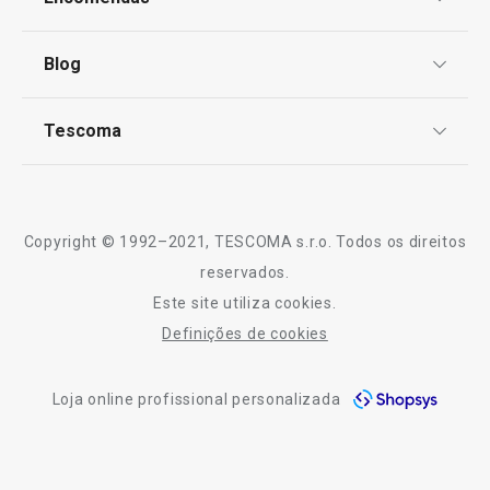
Centro de Arbitragem
Termos e Condições
Blog
Livro de Reclamações
TESCOMA Club
Notícias
Tescoma
Perguntas Frequentes
Receitas
Sobre nós
Truques e Dicas
Serviço Pós-Venda
Copyright © 1992–2021, TESCOMA s.r.o. Todos os direitos
Profissionais
reservados.
Este site utiliza cookies.
Contactos
Definições de cookies
-10% Novos Subscritores
Loja online profissional personalizada