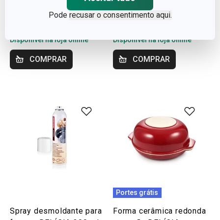
aquecimento DELÍCIA
29 x 16 cm, trança
Pode
recusar o consentimento aqui.
ø 26 cm
€ 34,90
€ 49,90
Disponível na loja online
Disponível na loja online
COMPRAR
COMPRAR
Portes grátis
Spray desmoldante para
Forma cerâmica redonda