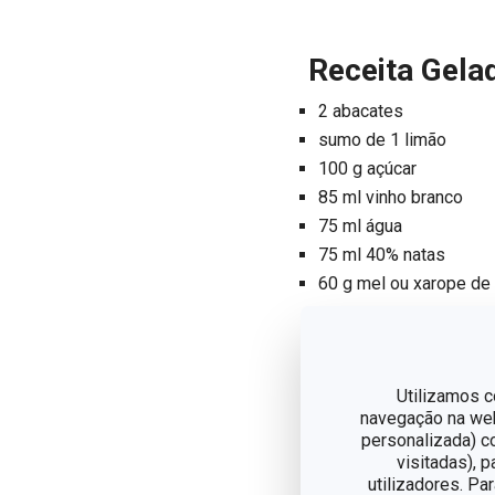
Receita Gela
2 abacates
sumo de 1 limão
100 g açúcar
85 ml vinho branco
75 ml água
75 ml 40% natas
60 g mel ou xarope de
Misturar o vinho, a água
arrefecer, adicionar o ab
Utilizamos c
mistura para gelado arre
navegação na web,
personalizada) c
visitadas), 
utilizadores. Pa