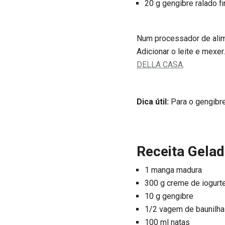
20 g gengibre ralado f
Num processador de alime
Adicionar o leite e mexer
DELLA CASA
.
Dica útil:
Para o gengibre 
Receita Gelad
1 manga madura
300 g creme de iogurt
10 g gengibre
1/2 vagem de baunilha
100 ml natas