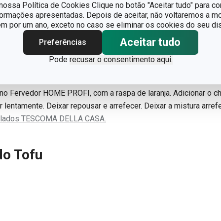
o chocolate negro
ossa Política de Cookies Clique no botão "Aceitar tudo" para co
formações apresentadas. Depois de aceitar, não voltaremos a mo
 por um ano, exceto no caso se eliminar os cookies do seu dis
 (mínimo 50% cacau)
Aceitar tudo
Preferências
 de milho
pequena
Pode
recusar o consentimento aqui.
no Fervedor HOME PROFI, com a raspa de laranja. Adicionar o ch
 lentamente. Deixar repousar e arrefecer. Deixar a mistura arref
gelados TESCOMA DELLA CASA.
do Tofu