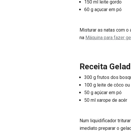
150 ml leite gordo
60 g açucar em pó
Misturar as natas com o a
na
Máquina para fazer 
Receita Gelad
300 g frutos dos bos
100 g leite de côco ou
50 g açúcar em pó
50 ml xarope de acér
Num liquidificador tritur
imediato preparar o gela