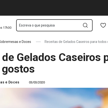
stos
Saltar para o conteúdo principal
Saltar para a navegação
Saltar para a pesquisa
Escreva o que pesquisa
às 17h30
Sobremesas e Doces
Receitas de Gelados Caseiros para todos 
 de Gelados Caseiros 
 gostos
as e Doces
03/03/2020