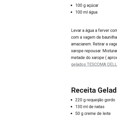
100 g açúcar
100 ml água
Levar a água a ferver com
com a vagem de baunilha
amaciarem. Retirar a vage
xarope repousar. Mistura
metade do xarope ( aprox
gelados TESCOMA DEL
Receita Gelad
220 g requeijão gordo
130 ml de natas
50 g creme de leite