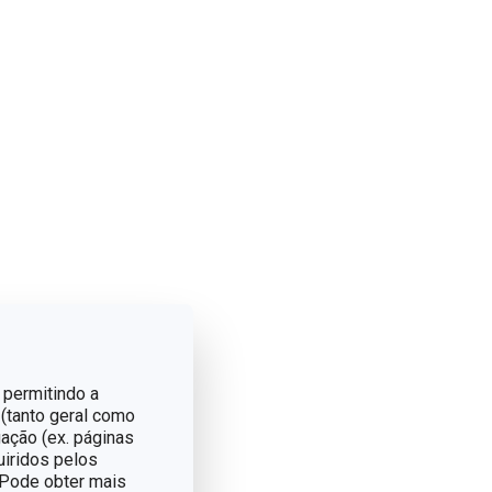
eixe a mistura repousar e
ter creme. Deixar a
 permitindo a
 (tanto geral como
A CASA.
ação (ex. páginas
uiridos pelos
. Pode obter mais