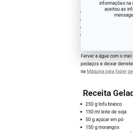
Receita Gelad
informações na n
aceitou as in
300 ml água
mensagem
200 g chocolate negro
40 g de mel ou xarope
raspa de uma laranja 
Ferver a água com o mel 
pedaços e deixar derreter
na
Máquina para fazer 
Receita
Gela
250 g tofu branco
150 ml leite de soja
50 g açúcar em pó
150 g morangos