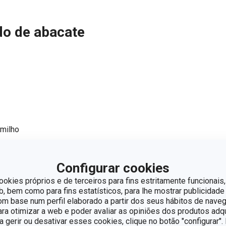
do de abacate
 milho
, o açúcar e o mel em lume moderado até o açúcar se dissolver. D
Configurar cookies
acate e o sumo de limão, misturar até ficar suave, misturar até ob
ookies próprios e de terceiros para fins estritamente funcionais,
fecer e preparar na
 bem como para fins estatísticos, para lhe mostrar publicidade
Máquina para fazer gelados TESCOMA DELL
om base num perfil elaborado a partir dos seus hábitos de naveg
para otimizar a web e poder avaliar as opiniões dos produtos adq
ra gerir ou desativar esses cookies, clique no botão "configurar"