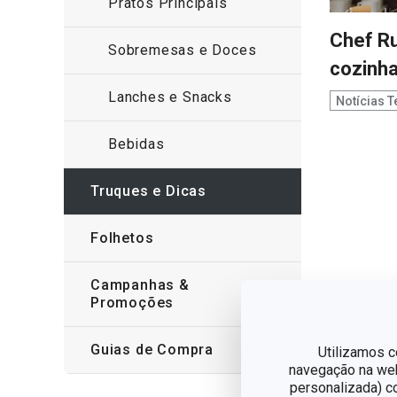
Pratos Principais
Chef Ru
Sobremesas e Doces
cozinh
Lanches e Snacks
Notícias 
Bebidas
Truques e Dicas
Folhetos
Campanhas &
Promoções
Guias de Compra
Utilizamos c
navegação na web,
personalizada) c