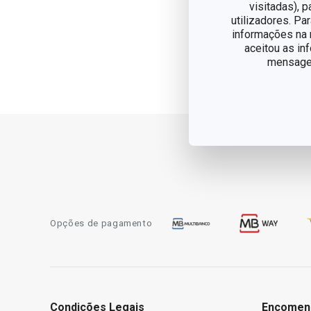
visitadas), 
utilizadores. Pa
informações na n
aceitou as in
mensagem
Opções de pagamento
Condições Legais
Encomen