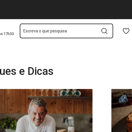
Saltar para o conteúdo principal
Saltar para a navegação
Saltar para a pesquisa
Escreva o que pesquisa
às 17h30
ues e Dicas