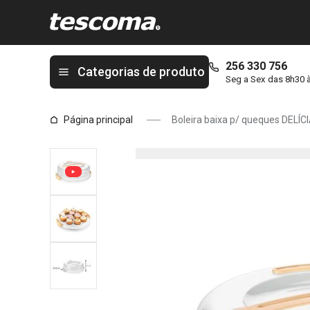
Está na página Boleira baixa p/ queques DELÍCIA ø 34 cm
256 330 756
Categorias de produto
Seg a Sex das 8h30 
Página principal
Boleira baixa p/ queques DELÍC