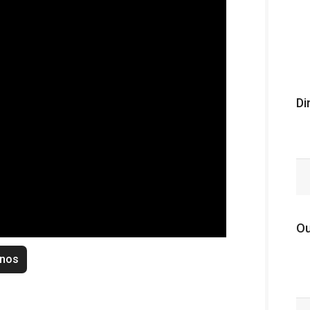
Di
Ou
enos