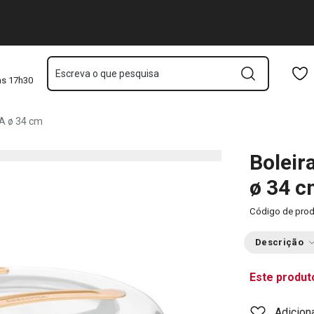
Saltar para o conteúdo principal
Saltar para a navegação
Saltar para a pesquisa
Escreva o que pesquisa
às 17h30
IA ø 34 cm
Boleir
ø 34 
Código de pro
Descrição
Este produt
Adicion