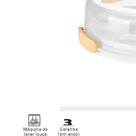
Máquina de
Garantia
lavar louça
(em anos)