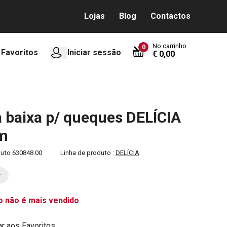
Lojas
Blog
Contactos
No carrinho
0
Favoritos
Iniciar sessão
€ 0,00
a baixa p/ queques DELÍCIA
cm
duto
630848.00
Linha de produto :
DELÍCIA
o não é mais vendido
ar aos Favoritos