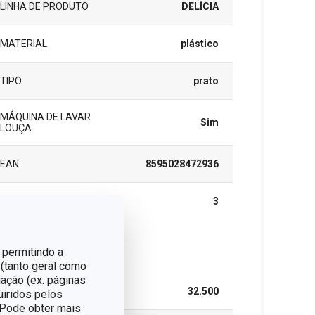
LINHA DE PRODUTO
DELÍCIA
MATERIAL
plástico
TIPO
prato
MÁQUINA DE LAVAR
Sim
LOUÇA
EAN
8595028472936
GARANTIA (EM ANOS)
3
 permitindo a
cote
 (tanto geral como
ação (ex. páginas
LARGURA (CM)
32.500
uiridos pelos
. Pode obter mais