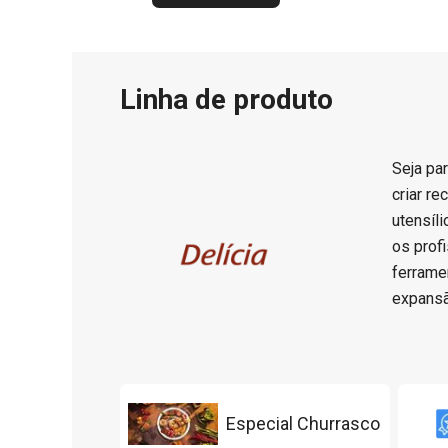
Linha de produto
Seja par
criar r
utensíl
os prof
ferrame
expansã
Especial Churrasco