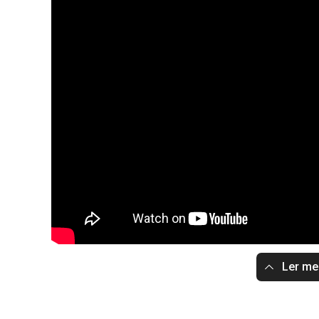
Ler m