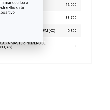
nfirmar que leu e
ALTURA (CM)
12.000
strar-lhe esta
positivo.
COMPRIMENTO (CM)
33.700
PESO INCLUINDO EMBALAGEM (KG)
0.809
CAIXA MASTER (NÚMERO DE
8
PEÇAS)