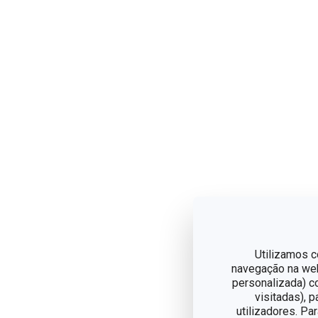
Utilizamos c
navegação na web,
personalizada) c
visitadas), 
utilizadores. Pa