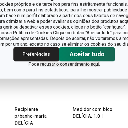
ita vai precisar dos seguintes utensílios de cozinha:
ookies próprios e de terceiros para fins estritamente funcionais,
 bem como para fins estatísticos, para lhe mostrar publicidade
om base num perfil elaborado a partir dos seus hábitos de naveg
para otimizar a web e poder avaliar as opiniões dos produtos adq
ra gerir ou desativar esses cookies, clique no botão "configurar"
ossa Política de Cookies Clique no botão "Aceitar tudo" para co
formações apresentadas. Depois de aceitar, não voltaremos a mo
 por um ano, exceto no caso se eliminar os cookies do seu dis
Aceitar tudo
Preferências
Pode
recusar o consentimento aqui.
Recipiente
Medidor com bico
p/banho-maria
DELÍCIA, 1.0 l
DELÍCIA