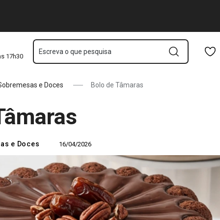
as sem açúcar, saudável e...
Saltar para o conteúdo principal
Saltar para a navegação
Saltar para a pesquisa
Escreva o que pesquisa
às 17h30
Sobremesas e Doces
Bolo de Tâmaras
 Tâmaras
as e Doces
16/04/2026