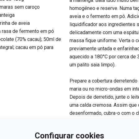
a manteiga. Bata tudo muito be
âmaras sem caroço
homogéneo e reserve. Numa taça
anteiga
aveia e o fermento em pó. Adic
rinha de aveia
liquidificador aos ingredientes
 rasa de fermento em pó
delicadamente com uma espátula
ocolate (70% cacau); 50ml de
massa fique uniforme. Verta o 
integral; cacau em pó para
previamente untada e enfarinhad
aquecido a 180°C por cerca de 
um palito saia limpo).
Prepare a cobertura derretendo
maria ou no micro-ondas em int
Depois de derretido, junte o le
uma calda cremosa. Assim que o
desenformado, cubra-o com o c
Configurar cookies