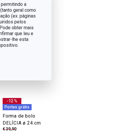
 permitindo a
 (tanto geral como
ação (ex. páginas
uiridos pelos
. Pode obter mais
nfirmar que leu e
strar-lhe esta
positivo.
-12 %
Portes grátis
Forma de bolo
DELÍCIA ø 24 cm
€ 39,90