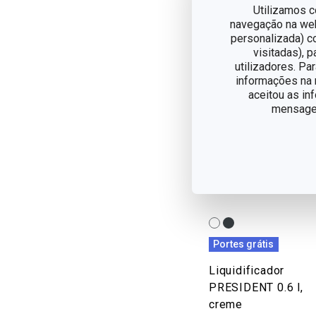
Para preparar esta rece
Utilizamos c
navegação na web,
personalizada) c
visitadas), 
utilizadores. Pa
informações na n
aceitou as in
mensagem
Portes grátis
Liquidificador
PRESIDENT 0.6 l,
creme