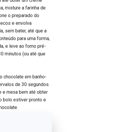
m até obter um creme
, misture a farinha de
ione o preparado do
 secos e envolva
, sem bater, até que a
conteúdo para uma forma,
a, e leve ao forno pré-
30 minutos (ou até que
 o chocolate em banho-
ervalos de 30 segundos.
ite e mexa bem até obter
 bolo estiver pronto e
hocolate.