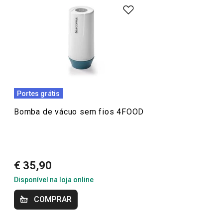
para facilitar o dia a dia na cozinha! São utensílios
compactos, práticos e indispensáveis para guardar
alimentos com segurança e organização.
Encontre
soluções como frascos para alimentos, sacos para
armazenamento, caixas para pão, sacos de vácuo, tampas
flexíveis de silicone e muitos outros acessórios
versáteis. Com 4FOOD, cuidar dos seus alimentos ficou
Portes grátis
mais fácil e eficiente.
Bomba de vácuo sem fios 4FOOD
Mais Vendidos
€ 35,90
Guardar e conservar alimentos
Disponível na loja online
COMPRAR
Regresso às aulas e ao trabalho