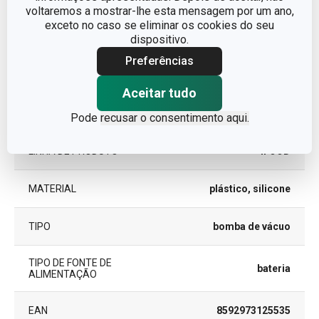
DIÂMETRO
4.8
voltaremos a mostrar-lhe esta mensagem por um ano,
exceto no caso se eliminar os cookies do seu
dispositivo.
Outros parâmetros
Preferências
Aceitar tudo
embalagem de vácuo de
CATEGORIA
alimentos
Pode
recusar o consentimento aqui.
LINHA DE PRODUTO
4FOOD
MATERIAL
plástico, silicone
TIPO
bomba de vácuo
TIPO DE FONTE DE
bateria
ALIMENTAÇÃO
EAN
8592973125535