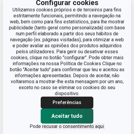
Configurar cookies
Utilizamos cookies próprios e de terceiros para fins
estritamente funcionais, permitindo a navegação na
web, bem como para fins estatísticos, para lhe mostrar
publicidade (tanto geral como personalizada) com base
Dimensões
num perfil elaborado a partir dos seus hábitos de
navegação (ex. páginas visitadas), para otimizar a web
e poder avaliar as opiniões dos produtos adquiridos
ALTURA (CM)
10
pelos utilizadores. Para gerir ou desativar esses
cookies, clique no botão "configurar". Pode obter mais
LARGURA (CM)
18
informações na nossa Política de Cookies Clique no
botão "Aceitar tudo" para confirmar que leu e aceitou as
informações apresentadas. Depois de aceitar, não
COMPRIMENTO (CM)
40
voltaremos a mostrar-lhe esta mensagem por um ano,
exceto no caso se eliminar os cookies do seu
dispositivo.
Outros parâmetros
Preferências
Aceitar tudo
CATEGORIA
organização de roupas
Pode
recusar o consentimento aqui.
LINHA DE PRODUTO
FANCY HOME