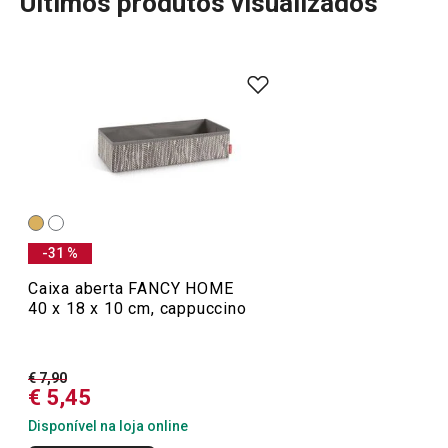
Últimos produtos visualizados
A linha Fancy Home da Tescoma oferece uma gama de
produtos perfeitos para criar ambientes acolhedores e
cheios de personalidade. Com velas aromáticas,
difusores e ambientadores, pode transformar a sua casa
num espaço de bem-estar, repleto de fragrâncias
agradáveis. Esses produtos são ideais para criar uma
atmosfera relaxante e sofisticada. Descubra as opções
que trarão ainda mais conforto e charme ao seu lar.
-31 %
Caixa aberta FANCY HOME
40 x 18 x 10 cm, cappuccino
Mais Vendidos
€ 7,90
Organização e limpeza da cozinha
€ 5,45
Disponível na loja online