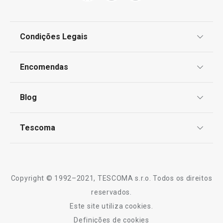
Utensílios de Cozinha Virais
Condições Legais
OUTLET
Proteção de informações pessoais
Encomendas
Centro de Arbitragem
Preparar e cozinhar
Termos e Condições
Blog
Livro de Reclamações
TESCOMA Club
Mesa
Notícias
Tescoma
Perguntas Frequentes
Receitas
Electrodomésticos
Sobre nós
Truques e Dicas
Serviço Pós-Venda
Copyright © 1992–2021, TESCOMA s.r.o. Todos os direitos
Profissionais
reservados.
Este site utiliza cookies.
Contactos
Definições de cookies