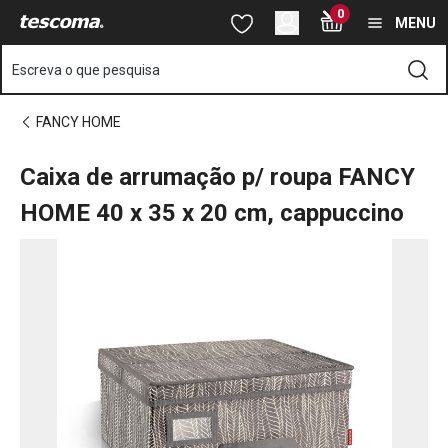
Está na página Caixa de arrumação p/ roupa FANCY HOME 40 x 3
0
Saltar para o conteúdo principal
Saltar para a navegação
Saltar para a pesquisa
MENU
Escreva o que pesquisa
FANCY HOME
Caixa de arrumação p/ roupa FANCY
HOME 40 x 35 x 20 cm, cappuccino