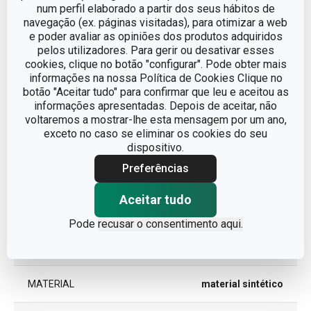
num perfil elaborado a partir dos seus hábitos de
Dimensões
navegação (ex. páginas visitadas), para otimizar a web
e poder avaliar as opiniões dos produtos adquiridos
ALTURA (CM)
20
pelos utilizadores. Para gerir ou desativar esses
cookies, clique no botão "configurar". Pode obter mais
informações na nossa Política de Cookies Clique no
LARGURA (CM)
35
botão "Aceitar tudo" para confirmar que leu e aceitou as
informações apresentadas. Depois de aceitar, não
voltaremos a mostrar-lhe esta mensagem por um ano,
COMPRIMENTO (CM)
40
exceto no caso se eliminar os cookies do seu
dispositivo.
Preferências
Outros parâmetros
Aceitar tudo
CATEGORIA
organização de roupas
Pode
recusar o consentimento aqui.
LINHA DE PRODUTO
FANCY HOME
MATERIAL
material sintético