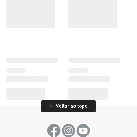
cheios de personalidade. Com velas aromáticas,
difusores e ambientadores, pode transformar a sua casa
num espaço de bem-estar, repleto de fragrâncias
agradáveis. Esses produtos são ideais para criar uma
atmosfera relaxante e sofisticada. Descubra as opções
que trarão ainda mais conforto e charme ao seu lar.
Mais Vendidos
Organização e limpeza da cozinha
Voltar ao topo
Regresso às aulas e ao trabalho
TESCOMA HOME