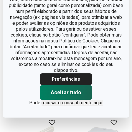
publicidade (tanto geral como personalizada) com base
num perfil elaborado a partir dos seus hábitos de
navegação (ex. páginas visitadas), para otimizar a web
e poder avaliar as opiniões dos produtos adquiridos
pelos utilizadores. Para gerir ou desativar esses
cookies, clique no botão "configurar". Pode obter mais
informações na nossa Política de Cookies Clique no
botão "Aceitar tudo" para confirmar que leu e aceitou as
informações apresentadas. Depois de aceitar, não
Cortador de massa
Ralador raso PRESTO
voltaremos a mostrar-lhe esta mensagem por um ano,
exceto no caso se eliminar os cookies do seu
folhada DELÍCIA
€ 3,90
€ 6,90
dispositivo.
Preferências
Disponível na loja online
Disponível na loja online
COMPRAR
COMPRAR
Aceitar tudo
Pode
recusar o consentimento aqui.