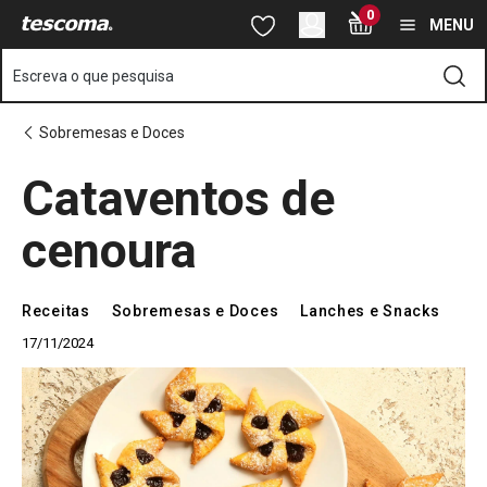
Está na página Cataventos de cenoura
0
Saltar para o conteúdo principal
Saltar para a navegação
Saltar para a pesquisa
MENU
Escreva o que pesquisa
Sobremesas e Doces
Cataventos de
cenoura
Receitas
Sobremesas e Doces
Lanches e Snacks
17/11/2024