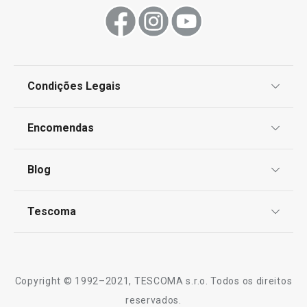
Condições Legais
Proteção de informações pessoais
Encomendas
Centro de Arbitragem
Termos e Condições
Blog
Livro de Reclamações
TESCOMA Club
Notícias
Tescoma
Perguntas Frequentes
Receitas
Sobre nós
Truques e Dicas
Serviço Pós-Venda
Copyright © 1992–2021, TESCOMA s.r.o. Todos os direitos
Profissionais
reservados.