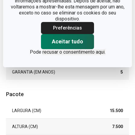
informações apresentadas. Depois de aceitar, não
voltaremos a mostrar-lhe esta mensagem por um ano,
TIPO
chávena
exceto no caso se eliminar os cookies do seu
dispositivo.
CORES
Bege
Preferências
MÁQUINA DE LAVAR LOUÇA
Sim
Aceitar tudo
Pode
recusar o consentimento aqui.
EAN
8595028433456
GARANTIA (EM ANOS)
5
Pacote
LARGURA (CM)
15.500
ALTURA (CM)
7.500