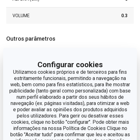
VOLUME
0.3
Outros parâmetros
ADEQUADO PARA FRIGORÍFICO
Sim
Configurar cookies
Utilizamos cookies próprios e de terceiros para fins
ADEQUADO PARA
Sim
MICROONDAS
estritamente funcionais, permitindo a navegação na
web, bem como para fins estatísticos, para lhe mostrar
publicidade (tanto geral como personalizada) com base
Canecas e
CATEGORIA
num perfil elaborado a partir dos seus hábitos de
chávenas
navegação (ex. páginas visitadas), para otimizar a web
e poder avaliar as opiniões dos produtos adquiridos
pelos utilizadores. Para gerir ou desativar esses
LINHA DE PRODUTO
CREMA
cookies, clique no botão "configurar". Pode obter mais
informações na nossa Política de Cookies Clique no
MATERIAL
porcelana
botão "Aceitar tudo" para confirmar que leu e aceitou as