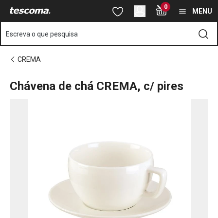
Está na página Chávena de chá CREMA, c/ pires
0
Saltar para o conteúdo principal
Saltar para a navegação
Saltar para a pesquisa
MENU
Escreva o que pesquisa
CREMA
Chávena de chá CREMA, c/ pires