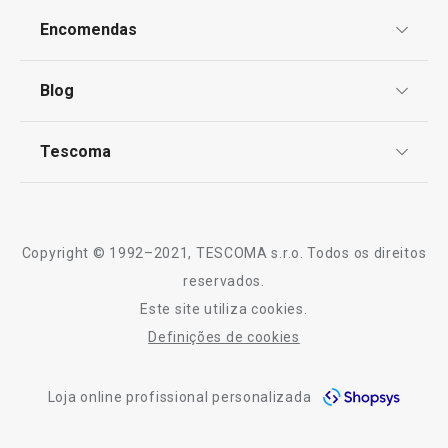
Proteção de informações pessoais
Encomendas
Centro de Arbitragem
Termos e Condições
Blog
Livro de Reclamações
TESCOMA Club
Notícias
Tescoma
Perguntas Frequentes
Receitas
Sobre nós
Truques e Dicas
Serviço Pós-Venda
Copyright © 1992–2021, TESCOMA s.r.o. Todos os direitos
Profissionais
reservados.
Este site utiliza cookies.
Contactos
Definições de cookies
-10% Novos Subscritores
Loja online profissional personalizada