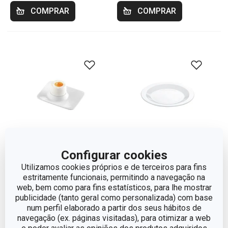
COMPRAR
COMPRAR
Configurar cookies
Utilizamos cookies próprios e de terceiros para fins
Suporte p/ ovos
Prato de sobremesa
estritamente funcionais, permitindo a navegação na
GUSTITO, 12 x 10 cm
GUSTITO, ø 20 cm
web, bem como para fins estatísticos, para lhe mostrar
publicidade (tanto geral como personalizada) com base
€ 5,90
€ 8,90
num perfil elaborado a partir dos seus hábitos de
navegação (ex. páginas visitadas), para otimizar a web
Disponível na loja online
Disponível na loja online