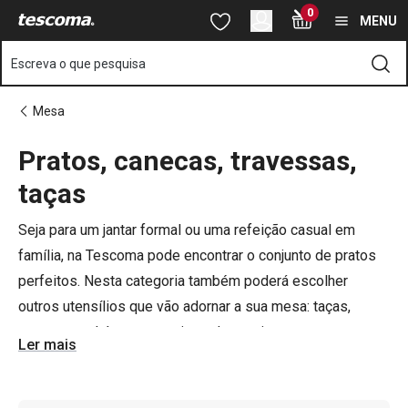
Está na página Louça de cozinha: Pratos, taças, canecas e salad
0
Saltar para o conteúdo principal
Saltar para a navegação
Saltar para a pesquisa
MENU
Escreva o que pesquisa
Mesa
Pratos, canecas, travessas,
o
o
taças
Seja para um jantar formal ou uma refeição casual em
família, na Tescoma pode encontrar o conjunto de pratos
perfeitos. Nesta categoria também poderá escolher
outros utensílios que vão adornar a sua mesa: taças,
travessas, chávenas e artigos de servir.
Ler mais