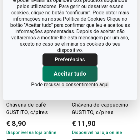
e poder avaliar as opiniões dos produtos adquiridos
COMPRAR
COMPRAR
pelos utilizadores. Para gerir ou desativar esses
cookies, clique no botão "configurar". Pode obter mais
informações na nossa Política de Cookies Clique no
botão "Aceitar tudo" para confirmar que leu e aceitou as
informações apresentadas. Depois de aceitar, não
voltaremos a mostrar-lhe esta mensagem por um ano,
exceto no caso se eliminar os cookies do seu
dispositivo.
Preferências
Aceitar tudo
Pode
recusar o consentimento aqui.
Chávena de café
Chávena de cappuccino
GUSTITO, c/pires
GUSTITO, c/pires
€ 8,90
€ 11,90
Disponível na loja online
Disponível na loja online