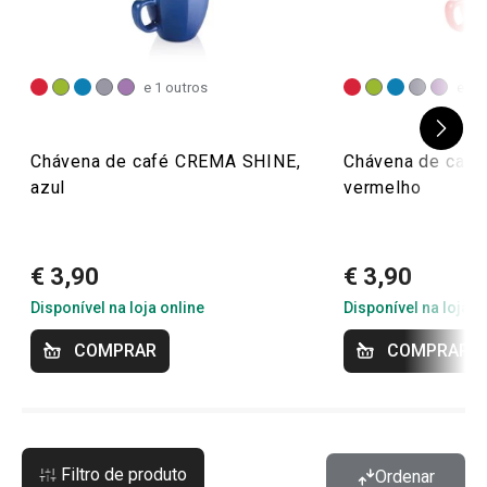
e 1 outros
e 1 
Chávena de café CREMA SHINE,
Chávena de caf
azul
vermelho
€ 3,90
€ 3,90
Disponível na loja online
Disponível na loja o
COMPRAR
COMPRAR
Filtro de produto
Ordenar