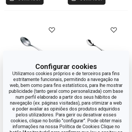
Configurar cookies
Utilizamos cookies próprios e de terceiros para fins
estritamente funcionais, permitindo a navegação na
web, bem como para fins estatísticos, para lhe mostrar
publicidade (tanto geral como personalizada) com base
Colher de chá CLASSIC,
Colher de café CLASSIC,
num perfil elaborado a partir dos seus hábitos de
6 pcs
6 pcs
navegação (ex. páginas visitadas), para otimizar a web
e poder avaliar as opiniões dos produtos adquiridos
€ 13,90
€ 11,90
pelos utilizadores. Para gerir ou desativar esses
Disponível na loja online
Disponível na loja online
cookies, clique no botão "configurar". Pode obter mais
informações na nossa Política de Cookies Clique no
COMPRAR
COMPRAR