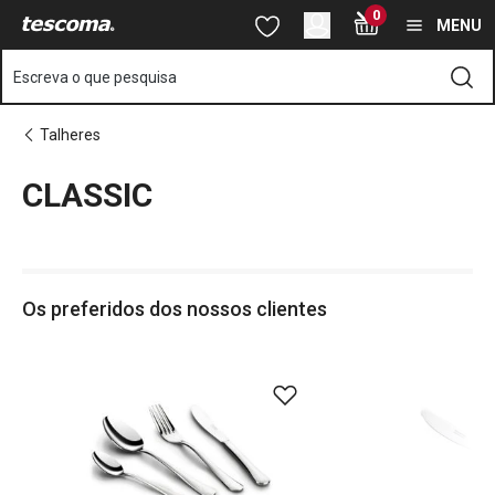
Está na página CLASSIC
0
Saltar para o conteúdo principal
Saltar para a navegação
Saltar para a pesquisa
MENU
Escreva o que pesquisa
Talheres
CLASSIC
o
o
Os preferidos dos nossos clientes